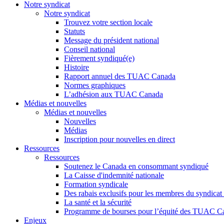
Notre syndicat
Notre syndicat
Trouvez votre section locale
Statuts
Message du président national
Conseil national
Fièrement syndiqué(e)
Histoire
Rapport annuel des TUAC Canada
Normes graphiques
L’adhésion aux TUAC Canada
Médias et nouvelles
Médias et nouvelles
Nouvelles
Médias
Inscription pour nouvelles en direct
Ressources
Ressources
Soutenez le Canada en consommant syndiqué
La Caisse d'indemnité nationale
Formation syndicale
Des rabais exclusifs pour les membres du syndicat e
La santé et la sécurité
Programme de bourses pour l’équité des TUAC C
Enjeux