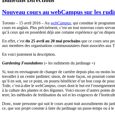
Nouveau cours au webCampus sur les rudim
Toronto – 15 avril 2016 – Au
webCampus
, qui constitue le program
cours en anglais. Plus précisément, c’est un tout nouveau cours servan
qu’à ceux qui en possèdent déjà une certaine expérience qu’on dispens
En effet, c’est
du 25 avril au 20 mai prochains
que ce cours sera pr
aux membres des organisations communautaires étant associées au
En voici justement la description.
Gardening Foundations
(« les rudiments du jardinage »)
Si, tout en envisageant de changer de carrière depuis plus ou moins lon
travailler à un centre jardinier; sinon, de toute façon, on pourrait co
qu’il en soit, sur ce point, on pourra bénéficier d’un bon coup de p
Toile, c’est-à-dire le
webCampus
, cours dont le but est l’enseignement
à la culture des plantes et des légumes. Voici encore d’autres points d
terre, les méthodes de fertilisation du sol et les exigences de l’horticul
Donc, toute personne qui suit le cours ayant trait auxrudiments du jar
ce, que son projet consiste à faire du jardinage un passe-temps ou à le 