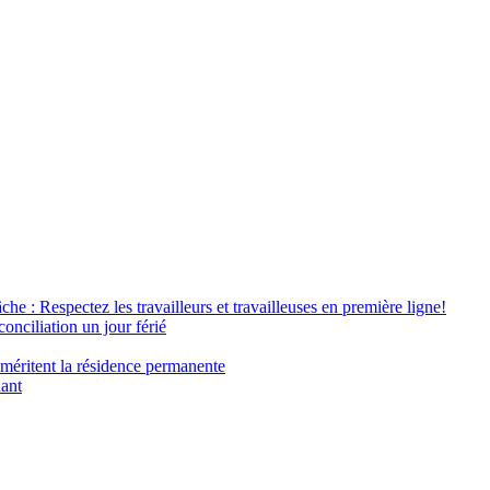
âche : Respectez les travailleurs et travailleuses en première ligne!
conciliation un jour férié
 méritent la résidence permanente
nant