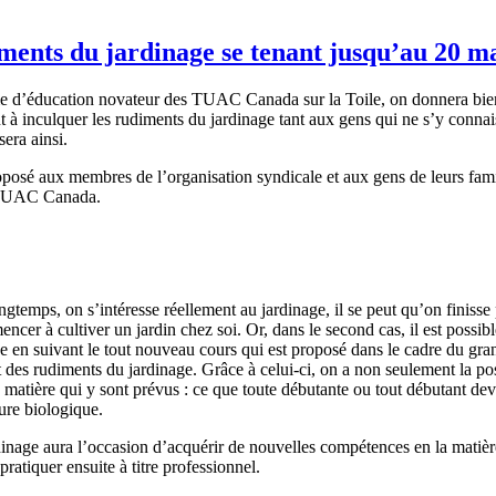
ents du jardinage se tenant jusqu’au 20 m
me d’éducation novateur des TUAC Canada sur la Toile, on donnera bi
t à inculquer les rudiments du jardinage tant aux gens qui ne s’y conna
era ainsi.
oposé aux membres de l’organisation syndicale et aux gens de leurs fam
x TUAC Canada.
gtemps, on s’intéresse réellement au jardinage, il se peut qu’on finisse
mmencer à cultiver un jardin chez soi. Or, dans le second cas, il est pos
ouce en suivant le tout nouveau cours qui est proposé dans le cadre du
 des rudiments du jardinage. Grâce à celui-ci, on a non seulement la poss
e matière qui y sont prévus : ce que toute débutante ou tout débutant devr
ture biologique.
dinage aura l’occasion d’acquérir de nouvelles compétences en la matière
pratiquer ensuite à titre professionnel.