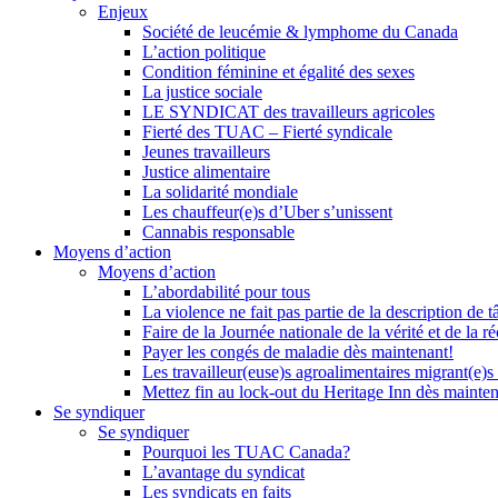
Enjeux
Société de leucémie & lymphome du Canada
L’action politique
Condition féminine et égalité des sexes
La justice sociale
LE SYNDICAT des travailleurs agricoles
Fierté des TUAC – Fierté syndicale
Jeunes travailleurs
Justice alimentaire
La solidarité mondiale
Les chauffeur(e)s d’Uber s’unissent
Cannabis responsable
Moyens d’action
Moyens d’action
L’abordabilité pour tous
La violence ne fait pas partie de la description de t
Faire de la Journée nationale de la vérité et de la ré
Payer les congés de maladie dès maintenant!
Les travailleur(euse)s agroalimentaires migrant(e)s
Mettez fin au lock-out du Heritage Inn dès mainte
Se syndiquer
Se syndiquer
Pourquoi les TUAC Canada?
L’avantage du syndicat
Les syndicats en faits