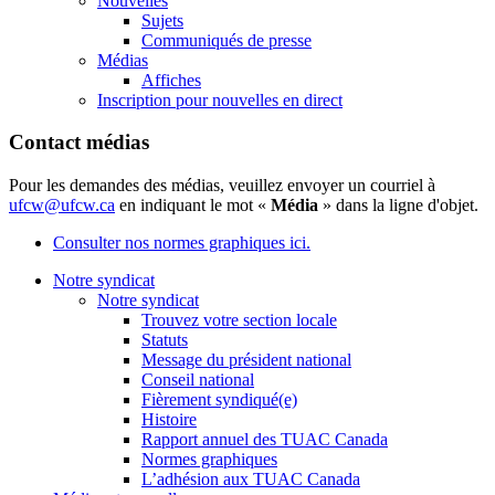
Nouvelles
Sujets
Communiqués de presse
Médias
Affiches
Inscription pour nouvelles en direct
Contact médias
Pour les demandes des médias, veuillez envoyer un courriel à
ufcw@ufcw.ca
en indiquant le mot «
Média
» dans la ligne d'objet.
Consulter nos normes graphiques ici.
Notre syndicat
Notre syndicat
Trouvez votre section locale
Statuts
Message du président national
Conseil national
Fièrement syndiqué(e)
Histoire
Rapport annuel des TUAC Canada
Normes graphiques
L’adhésion aux TUAC Canada