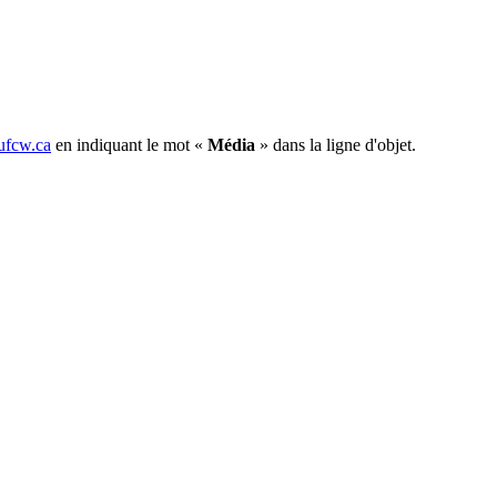
fcw.ca
en indiquant le mot «
Média
» dans la ligne d'objet.