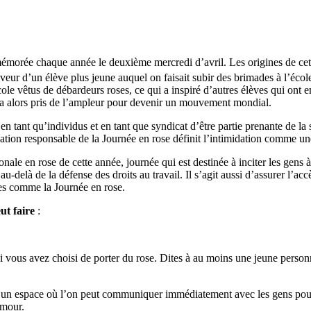
morée chaque année le deuxième mercredi d’avril. Les origines de cet
ur d’un élève plus jeune auquel on faisait subir des brimades à l’école 
ole vêtus de débardeurs roses, ce qui a inspiré d’autres élèves qui ont 
on a alors pris de l’ampleur pour devenir un mouvement mondial.
n tant qu’individus et en tant que syndicat d’être partie prenante de la s
isation responsable de la Journée en rose définit l’intimidation comme un
e en rose de cette année, journée qui est destinée à inciter les gens à 
u-delà de la défense des droits au travail. Il s’agit aussi d’assurer l’acc
ntes comme la Journée en rose.
ut faire
:
 vous avez choisi de porter du rose. Dites à au moins une jeune personn
 un espace où l’on peut communiquer immédiatement avec les gens pour le
amour.