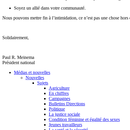
Soyez un allié dans votre communauté.
Nous pouvons mettre fin à l’intimidation, ce n’est pas une chose hors 
Solidairement,
Paul R. Meinema
Président national
Médias et nouvelles
Nouvelles
Sujets
Agriculture
En chiffres
Campagnes
Bulletins Directions
Politique
La justice sociale
Condition féminine et égalité des sexes
Jeunes travailleurs
La santé et la sécurité