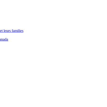
t leurs families
anada