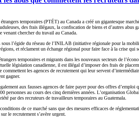
 étrangers temporaires (PTÉT) au Canada a créé un gigantesque marché
uleuses, des frais illégaux, la confiscation de biens et d’autres abus g
le venant chercher du travail au Canada.
ous l’égide du réseau de l’INILAB (initiative régionale pour la mobilit
égions, et réclament un échange régional pour faire face à la crise qui s
 étrangers temporaires et migrants dans les nouveaux secteurs de l’éco
ctuelle législation canadienne, il est illégal d’imposer des frais de place
e commettent les agences de recrutement qui leur servent d’intermédiaire
ent gagner.
ement aux fausses agences de faire payer pour des offres d’emploi qui n’
000 personnes au cours des cinq dernières années. L’organisation Globa
iété par des recruteurs de travailleurs temporaires au Guatemala.
es conditions de ce marché sans que des mesures efficaces de réglementati
e sur le recrutement s’avère urgent.