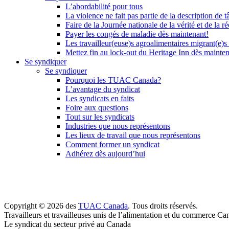
L’abordabilité pour tous
La violence ne fait pas partie de la description de t
Faire de la Journée nationale de la vérité et de la ré
Payer les congés de maladie dès maintenant!
Les travailleur(euse)s agroalimentaires migrant(e)s
Mettez fin au lock-out du Heritage Inn dès mainte
Se syndiquer
Se syndiquer
Pourquoi les TUAC Canada?
L’avantage du syndicat
Les syndicats en faits
Foire aux questions
Tout sur les syndicats
Industries que nous représentons
Les lieux de travail que nous représentons
Comment former un syndicat
Adhérez dès aujourd’hui
Copyright © 2026 des
TUAC Canada
. Tous droits réservés.
Travailleurs et travailleuses unis de l’alimentation et du commerce Ca
Le syndicat du secteur privé au Canada