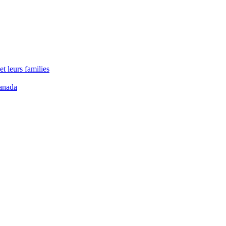
t leurs families
anada