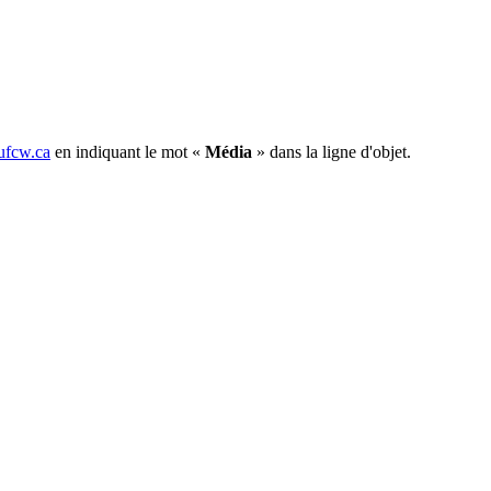
fcw.ca
en indiquant le mot «
Média
» dans la ligne d'objet.