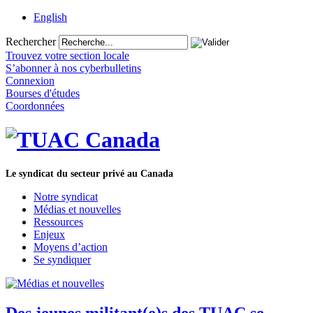
English
Rechercher
Trouvez votre section locale
S’abonner à nos cyberbulletins
Connexion
Bourses d'études
Coordonnées
Le syndicat du secteur privé au Canada
Notre syndicat
Médias et nouvelles
Ressources
Enjeux
Moyens d’action
Se syndiquer
Des jeunes militant(e)s des TUAC se