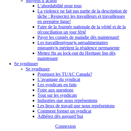
Moyens d’action
L’abordabilité pour tous
La violence ne fait pas partie de la description de
tâche : Respectez les travailleurs et travailleuses
en première ligne!
Faire de la Journée nationale de la vérité et de la
réconciliation un jour férié
Payer les congés de maladie dès maintenant!
Les travailleur(euse)s agroalimentaires
migrant(e)s méritent la résidence permanente
Mettez fin au lock-out du Heritage Inn dès
maintenant
Se syndiquer
Se syndiquer
Pourquoi les TUAC Canada?
L’avantage du syndicat
Les syndicats en faits
Foire aux questions
Tout sur les syndicats
Industries que nous représentons
Les lieux de travail que nous représentons
Comment former un syndicat
Adhérez dès aujourd’hui
Connexion