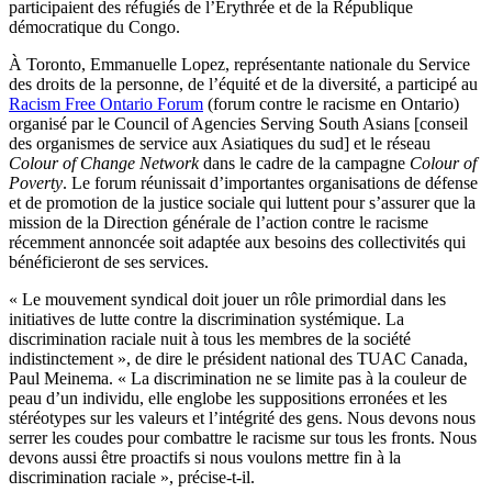
participaient des réfugiés de l’Érythrée et de la République
démocratique du Congo.
À Toronto, Emmanuelle Lopez, représentante nationale du Service
des droits de la personne, de l’équité et de la diversité, a participé au
Racism Free Ontario Forum
(forum contre le racisme en Ontario)
organisé par le Council of Agencies Serving South Asians [conseil
des organismes de service aux Asiatiques du sud] et le réseau
Colour of Change Network
dans le cadre de la campagne
Colour of
Poverty
. Le forum réunissait d’importantes organisations de défense
et de promotion de la justice sociale qui luttent pour s’assurer que la
mission de la Direction générale de l’action contre le racisme
récemment annoncée soit adaptée aux besoins des collectivités qui
bénéficieront de ses services.
« Le mouvement syndical doit jouer un rôle primordial dans les
initiatives de lutte contre la discrimination systémique. La
discrimination raciale nuit à tous les membres de la société
indistinctement », de dire le président national des TUAC Canada,
Paul Meinema. « La discrimination ne se limite pas à la couleur de
peau d’un individu, elle englobe les suppositions erronées et les
stéréotypes sur les valeurs et l’intégrité des gens. Nous devons nous
serrer les coudes pour combattre le racisme sur tous les fronts. Nous
devons aussi être proactifs si nous voulons mettre fin à la
discrimination raciale », précise-t-il.