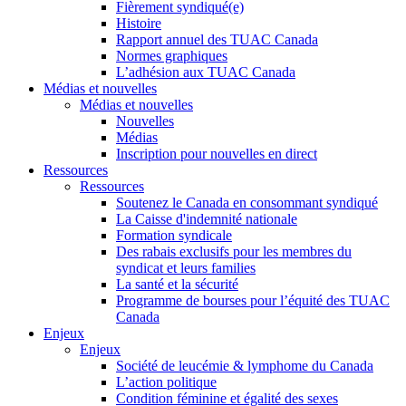
Fièrement syndiqué(e)
Histoire
Rapport annuel des TUAC Canada
Normes graphiques
L’adhésion aux TUAC Canada
Médias et nouvelles
Médias et nouvelles
Nouvelles
Médias
Inscription pour nouvelles en direct
Ressources
Ressources
Soutenez le Canada en consommant syndiqué
La Caisse d'indemnité nationale
Formation syndicale
Des rabais exclusifs pour les membres du
syndicat et leurs families
La santé et la sécurité
Programme de bourses pour l’équité des TUAC
Canada
Enjeux
Enjeux
Société de leucémie & lymphome du Canada
L’action politique
Condition féminine et égalité des sexes