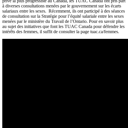
privé la plus progressiste au Canada, les TUAC Canada ont pris part
à diverses consultations menées par le gouvernement sur les écarts
salariaux entre les sexes. Récemment, ils ont participé à des séances
de consultation sur la Stratégie pour l’équité salariale entre les sexes
menées par le ministère du Travail de l’Ontario. Pour en savoir plus
au sujet des initiatives que font les TUAC Canada pour défendre les
intérêts des femmes, il suffit de consulter la page
tuac.ca/femmes
.