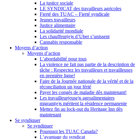
La justice sociale
LE SYNDICAT des travailleurs agricoles
Fierté des TUAC – Fierté syndicale
Jeunes travailleurs
Justice alimentaire
La solidarité mondiale
Les chauffeur(e)s d’Uber s’unissent
Cannabis responsable
Moyens d’action
Moyens d’action
L’abordabilité pour tous
La violence ne fait pas partie de la description de
tâche : Respectez les travailleurs et travailleuses
en première ligne!
Faire de la Journée nationale de la vérité et de la
réconciliation un jour férié
Payer les congés de maladie dès maintenant!
Les travailleur(euse)s agroalimentaires
migrant(e)s méritent la résidence permanente
Mettez fin au lock-out du Heritage Inn dès
maintenant
Se syndiquer
Se syndiquer
Pourquoi les TUAC Canada?
L’avantage du syndicat