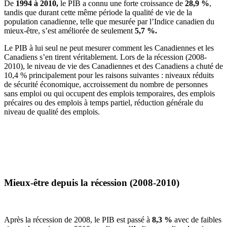
De
1994
à
2010,
le
PIB
a
connu
une
forte
croissance
de
28,9 %
,
tandis
que
durant
cette
même
période
la
qualité
de vie de la
population
canadienne
,
telle
que
mesurée
par
l’Indice
canadien
du
mieux-être
,
s’est
améliorée
de
seulement
5,7 %.
Le
PIB
à
lui
seul
ne
peut
mesurer
comment les
Canadiennes
et les
Canadiens
s’en
tirent
véritablement
.
Lors
de la
récession
(2008-
2010), le
niveau
de vie des
Canadiennes
et des
Canadiens
a
chuté
de
10,4 %
principalement
pour les raisons
suivantes
:
niveaux
réduits
de
sécurité
économique
,
accroissement
du
nombre
de
personnes
sans
emploi
ou
qui
occupent
des
emplois
temporaires
, des
emplois
précaires
ou
des
emplois
à
temps
partiel
,
réduction
générale
du
niveau
de
qualité
des
emplois
.
Mieux-être
depuis
la
récession
(2008-2010)
Après
la
récession
de 2008, le
PIB
est
passé
à
8,3 %
avec
de
faibles