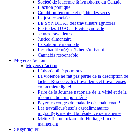
Société de leucémie & lymphome du Canada
L’action politique
Condition féminine et égalité des sexes
La justice sociale
LE SYNDICAT des travailleurs agricoles
Fierté des TUAC – Fierté syndicale
Jeunes travailleurs
Justice alimentaire
La solidarité mondiale
Les chauffeur(e)s d’Uber s’unissent
Cannabis responsable
Moyens d’action
Moyens d’action
L’abordabilité pour tous
La violence ne fait pas partie de la description de
tâche : Respectez les travailleurs et travailleuses
en première ligne!
Faire de la Journée nationale de la vérité et de la
réconciliation un jour férié
Payer les congés de maladie dès maintenant!
Les travailleur(euse)s agroalimentaires
migrant(e)s méritent la résidence permanente
Mettez fin au lock-out du Heritage Inn dès
maintenant
Se syndiquer