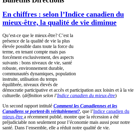
En chiffres : selon l’Indice canadien du
mieux-être, la qualité de vie diminue
Qu’est-ce
que
le
mieux-être
?
C’est
la
présence
de la
qualité
de vie la plus
élevée
possible
dans
toute
la force du
terme
, en tenant
compte
mais
pas
forcément
exclusivement
, des aspects
suivants
:
bons
niveaux
de vie,
santé
robuste
,
environnement
durable,
communautés
dynamiques
, population
instruite
,
utilisation
du temps
équilibrée
,
niveaux
élevés
de
démocratie
participative et
accès
et participation aux
loisirs
et
à
la vie
culturelle
. (
définition
selon
l’
Indice
canadien
du
mieux-être
)
Un second rapport
intitulé
Comment les
Canadiennes
et les
Canadiens
se
portent-ils
véritablement
?
,
que
l’
Indice
canadien
du
mieux-être
a
récemment
publié
,
montre
que
la
récession
a
été
préjudiciable
non
seulement
pour
l’économie
mais
aussi
pour
notre
santé
.
Dans
l’ensemble
,
elle
a
réduit
notre
qualité
de vie.