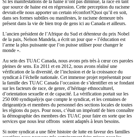
Si les manifestations de la haine n’ont pas diminué, la race en tant
que source de haine est en régression. Cette perception du racisme
devrait-elle nous apporter un certain réconfort?Quoi qu’il en soit,
dans ses formes subtiles ou manifestes, le racisme demeure très
présent dans la vie de bien trop de gens ici au Canada et ailleurs.
L’ancien président de l’Afrique du Sud et détenteur du prix Nobel
de la paix, Nelson Mandela, a écrit un jour que « l’éducation est
l’arme la plus puissante que l’on puisse utiliser pour changer le
monde ».
Au sein des TUAC Canada, nous avons pris très à cœur ces paroles
pleines de sens. En 2011 et en 2012, nous avons réalisé une
vérification de la diversité, de l’inclusion et de la croissance du
syndicat à l’échelle nationale. Cet immense projet représentait pour
la famille des TUAC Canada l’occasion de s’identifier en se fondant
sur les facteurs de race, de genre, d’héritage ethnoculturel,
d’orientation sexuelle et de capacité. La vérification portait sur les
250 000 syndiqué(e)s que compte le syndicat, et les centaines de
dirigeant(e)s et membres du personnel des sections locales de toutes
les régions du pays. Pour nous, c’était un impératif de bien connaître
la démographie des membres des TUAC pour faire en sorte que les
services que nous leur offrons soient adaptés à leurs besoins.
Si notre syndicat a une fière histoire de lutte en faveur des familles