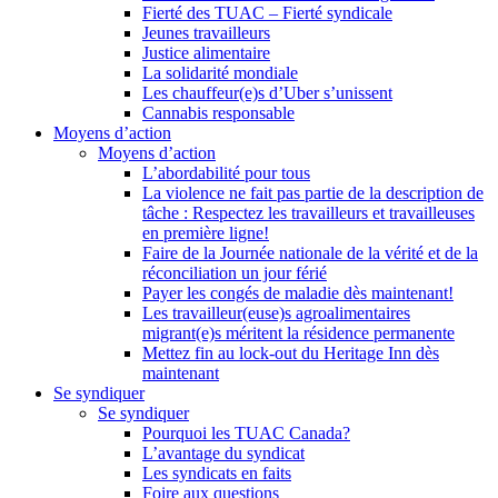
Fierté des TUAC – Fierté syndicale
Jeunes travailleurs
Justice alimentaire
La solidarité mondiale
Les chauffeur(e)s d’Uber s’unissent
Cannabis responsable
Moyens d’action
Moyens d’action
L’abordabilité pour tous
La violence ne fait pas partie de la description de
tâche : Respectez les travailleurs et travailleuses
en première ligne!
Faire de la Journée nationale de la vérité et de la
réconciliation un jour férié
Payer les congés de maladie dès maintenant!
Les travailleur(euse)s agroalimentaires
migrant(e)s méritent la résidence permanente
Mettez fin au lock-out du Heritage Inn dès
maintenant
Se syndiquer
Se syndiquer
Pourquoi les TUAC Canada?
L’avantage du syndicat
Les syndicats en faits
Foire aux questions