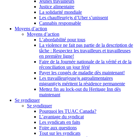
Jeunes travailleurs
Justice alimentaire
La solidarité mondiale
Les chauffeur(e)s d’Uber s’unissent
Cannabis responsable
Moyens d’action
Moyens d’action
L’abordabilité pour tous
La violence ne fait pas partie de la description de
tâche : Respectez les travailleurs et travailleuses
en première ligne!
Faire de la Journée nationale de la vérité et de la
réconciliation un jour férié
Payer les congés de maladie dès maintenant!
Les travailleur(euse)s agroalimentaires
migrant(e)s méritent la résidence permanente
Mettez fin au lock-out du Heritage Inn dès
maintenant
Se syndiquer
Se syndiquer
Pourquoi les TUAC Canada?
L’avantage du syndicat
Les syndicats en faits
Foire aux questions
Tout sur les syndicats