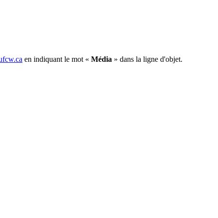
fcw.ca
en indiquant le mot «
Média
» dans la ligne d'objet.