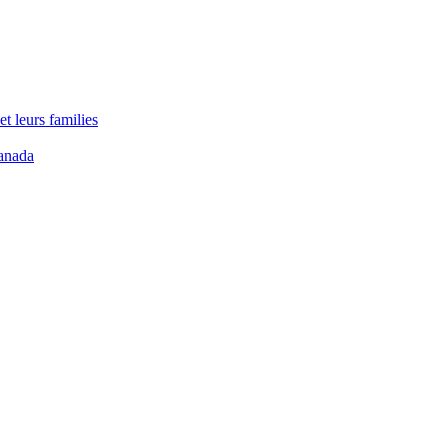
t leurs families
anada