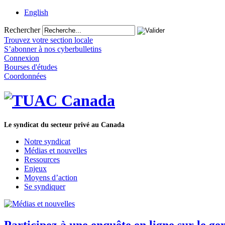
English
Rechercher
Trouvez votre section locale
S’abonner à nos cyberbulletins
Connexion
Bourses d'études
Coordonnées
Le syndicat du secteur privé au Canada
Notre syndicat
Médias et nouvelles
Ressources
Enjeux
Moyens d’action
Se syndiquer
Participez à une enquête en ligne sur le gen