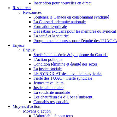
Inscription pour nouvelles en direct
Ressources
Ressources
Soutenez le Canada en consommant syndiqué
La Caisse d'indemnité nationale
Formation syndicale
Des rabais exclusifs pour les membres du syndicat e
La santé et la sécurité
Programme de bourses pour l’équité des TUAC C
Enjeux
Enjeux
Société de leucémie & lymphome du Canada
L’action politique
Condition féminine et égalité des sexes
La justice sociale
LE SYNDICAT des travailleurs agricoles
Fierté des TUAC – Fierté syndicale
Jeunes travailleurs
Justice alimentaire
La solidarité mondiale
Les chauffeur(e)s d’Uber s’unissent
Cannabis responsable
Moyens d’action
Moyens d’action
L’abordabilité pour tous