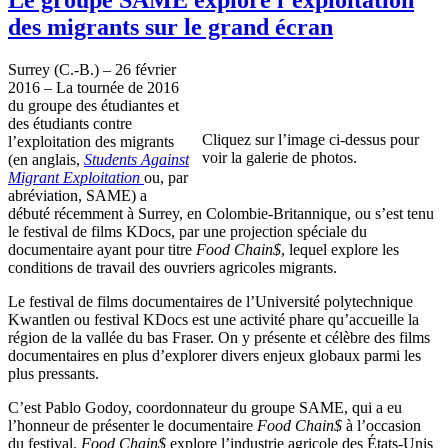
des migrants sur le grand écran
Surrey (C.-B.) – 26 février
2016 – La tournée de 2016
du groupe des étudiantes et
des étudiants contre
Cliquez sur l’image ci-dessus pour
l’exploitation des migrants
voir la galerie de photos.
(en anglais,
Students Against
Migrant Exploitation
ou, par
abréviation, SAME) a
débuté récemment à Surrey, en Colombie-Britannique, ou s’est tenu
le festival de films KDocs, par une projection spéciale du
documentaire ayant pour titre
Food Chain$
, lequel explore les
conditions de travail des ouvriers agricoles migrants.
Le festival de films documentaires de l’Université polytechnique
Kwantlen ou festival KDocs est une activité phare qu’accueille la
région de la vallée du bas Fraser. On y présente et célèbre des films
documentaires en plus d’explorer divers enjeux globaux parmi les
plus pressants.
C’est Pablo Godoy, coordonnateur du groupe SAME, qui a eu
l’honneur de présenter le documentaire
Food Chain$
à l’occasion
du festival.
Food Chain$
explore l’industrie agricole des États-Unis