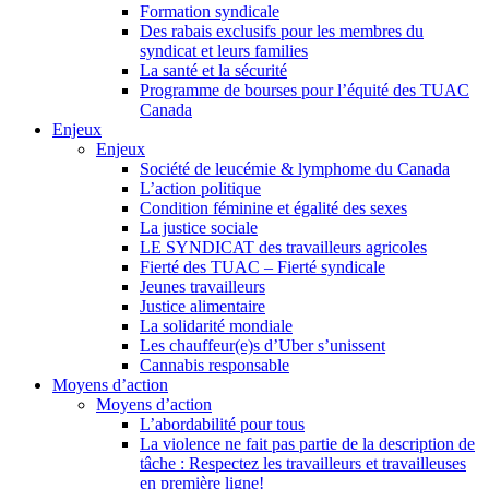
Formation syndicale
Des rabais exclusifs pour les membres du
syndicat et leurs families
La santé et la sécurité
Programme de bourses pour l’équité des TUAC
Canada
Enjeux
Enjeux
Société de leucémie & lymphome du Canada
L’action politique
Condition féminine et égalité des sexes
La justice sociale
LE SYNDICAT des travailleurs agricoles
Fierté des TUAC – Fierté syndicale
Jeunes travailleurs
Justice alimentaire
La solidarité mondiale
Les chauffeur(e)s d’Uber s’unissent
Cannabis responsable
Moyens d’action
Moyens d’action
L’abordabilité pour tous
La violence ne fait pas partie de la description de
tâche : Respectez les travailleurs et travailleuses
en première ligne!