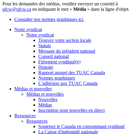
Pour les demandes des médias, veuillez envoyer un courriel à
ufcw@ufcw.ca
en indiquant le mot «
Média
» dans la ligne d'objet.
Consulter nos normes graphiques ici.
Notre syndicat
Notre syndicat
Trouvez votre section locale
Statuts
Message du président national
Conseil national
Fièrement syndiqué(e)
Histoire
Rapport annuel des TUAC Canada
Normes graphiques
L’adhésion aux TUAC Canada
Médias et nouvelles
Médias et nouvelles
Nouvelles
Médias
Inscription pour nouvelles en direct
Ressources
Ressources
Soutenez le Canada en consommant syndiqué
La Caisse d'indemnité nationale