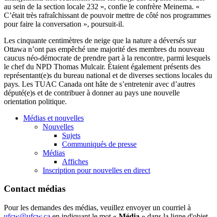
au sein de la section locale 232 », confie le confrère Meinema. «
C’était très rafraîchissant de pouvoir mettre de côté nos programmes
pour faire la conversation », poursuit-il.
Les cinquante centimètres de neige que la nature a déversés sur
Ottawa n’ont pas empêché une majorité des membres du nouveau
caucus néo-démocrate de prendre part à la rencontre, parmi lesquels
le chef du NPD Thomas Mulcair. Étaient également présents des
représentant(e)s du bureau national et de diverses sections locales du
pays. Les TUAC Canada ont hâte de s’entretenir avec d’autres
député(e)s et de contribuer à donner au pays une nouvelle
orientation politique.
Médias et nouvelles
Nouvelles
Sujets
Communiqués de presse
Médias
Affiches
Inscription pour nouvelles en direct
Contact médias
Pour les demandes des médias, veuillez envoyer un courriel à
ufcw@ufcw.ca
en indiquant le mot «
Média
» dans la ligne d'objet.