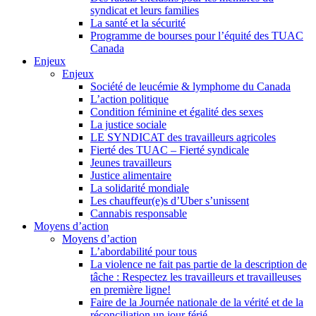
syndicat et leurs families
La santé et la sécurité
Programme de bourses pour l’équité des TUAC
Canada
Enjeux
Enjeux
Société de leucémie & lymphome du Canada
L’action politique
Condition féminine et égalité des sexes
La justice sociale
LE SYNDICAT des travailleurs agricoles
Fierté des TUAC – Fierté syndicale
Jeunes travailleurs
Justice alimentaire
La solidarité mondiale
Les chauffeur(e)s d’Uber s’unissent
Cannabis responsable
Moyens d’action
Moyens d’action
L’abordabilité pour tous
La violence ne fait pas partie de la description de
tâche : Respectez les travailleurs et travailleuses
en première ligne!
Faire de la Journée nationale de la vérité et de la
réconciliation un jour férié