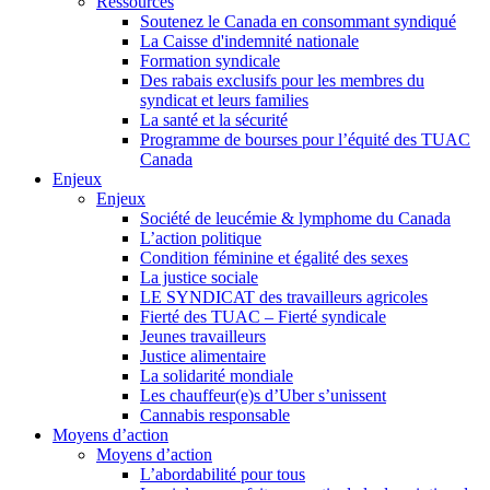
Ressources
Soutenez le Canada en consommant syndiqué
La Caisse d'indemnité nationale
Formation syndicale
Des rabais exclusifs pour les membres du
syndicat et leurs families
La santé et la sécurité
Programme de bourses pour l’équité des TUAC
Canada
Enjeux
Enjeux
Société de leucémie & lymphome du Canada
L’action politique
Condition féminine et égalité des sexes
La justice sociale
LE SYNDICAT des travailleurs agricoles
Fierté des TUAC – Fierté syndicale
Jeunes travailleurs
Justice alimentaire
La solidarité mondiale
Les chauffeur(e)s d’Uber s’unissent
Cannabis responsable
Moyens d’action
Moyens d’action
L’abordabilité pour tous