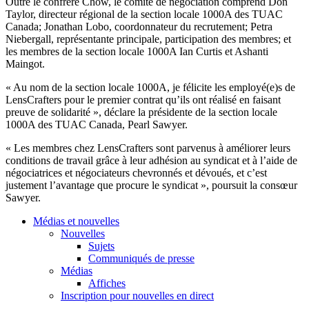
Outre le confrère Chow, le comité de négociation comprend Don
Taylor, directeur régional de la section locale 1000A des TUAC
Canada; Jonathan Lobo, coordonnateur du recrutement; Petra
Niebergall, représentante principale, participation des membres; et
les membres de la section locale 1000A Ian Curtis et Ashanti
Maingot.
« Au nom de la section locale 1000A, je félicite les employé(e)s de
LensCrafters pour le premier contrat qu’ils ont réalisé en faisant
preuve de solidarité », déclare la présidente de la section locale
1000A des TUAC Canada, Pearl Sawyer.
« Les membres chez LensCrafters sont parvenus à améliorer leurs
conditions de travail grâce à leur adhésion au syndicat et à l’aide de
négociatrices et négociateurs chevronnés et dévoués, et c’est
justement l’avantage que procure le syndicat », poursuit la consœur
Sawyer.
Médias et nouvelles
Nouvelles
Sujets
Communiqués de presse
Médias
Affiches
Inscription pour nouvelles en direct