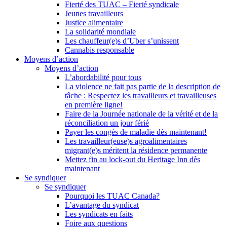
Fierté des TUAC – Fierté syndicale
Jeunes travailleurs
Justice alimentaire
La solidarité mondiale
Les chauffeur(e)s d’Uber s’unissent
Cannabis responsable
Moyens d’action
Moyens d’action
L’abordabilité pour tous
La violence ne fait pas partie de la description de
tâche : Respectez les travailleurs et travailleuses
en première ligne!
Faire de la Journée nationale de la vérité et de la
réconciliation un jour férié
Payer les congés de maladie dès maintenant!
Les travailleur(euse)s agroalimentaires
migrant(e)s méritent la résidence permanente
Mettez fin au lock-out du Heritage Inn dès
maintenant
Se syndiquer
Se syndiquer
Pourquoi les TUAC Canada?
L’avantage du syndicat
Les syndicats en faits
Foire aux questions