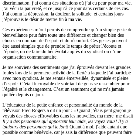
discrimination, j’ai connu des situations où j’ai eu peur pour ma vie,
j’ai vécu la pauvreté, et ce jusqu’à ce jour dans certains de ces cas.
J’ai connu la dépression, la douleur, la solitude, et certains jours
j’éprouvais le désir de mettre fin à ma vie.
Ces expériences m’ont permis de comprendre qu’un simple geste de
bienveillance peut faire toute une différence et changer bien des
choses en donnant de l’espoir et du réconfort. Ces gestes peuvent
être aussi simples que de prendre le temps de prêter l’écoute et
l’épaule, ou de faire du bénévolat auprès du syndicat ou d’une
organisation communautaire.
Je me souviens des sentiments que j’ai éprouvés devant les grandes
foules lors de la première activité de la fierté à laquelle j’ai participé
avec mon syndicat. Je me sentais émerveillée, dynamisée et pleine
d’espoir. C’était incroyable de voir tant de gens se rassembler pour
l’égalité et le changement. C’est un sentiment qui ne m’a jamais
quittée depuis ce jour.
L’éducateur de la petite enfance et personnalité du monde de la
télévision Fred Rogers a dit un jour : « Quand j’étais petit garçon je
voyais des choses effroyables dans les nouvelles, ma mère me disait
Il y a des personnes qui apportent leur aide, les voyez-vous! Il y a
toujours des personnes qui le font!
Quant à moi, j’aide autant que
possible comme bénévole, car je sais la différence que peuvent faire