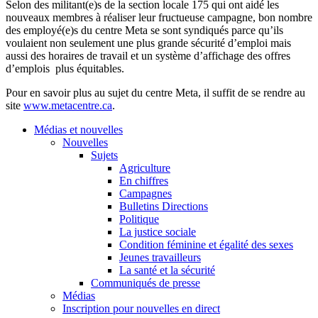
Selon
des militant(e)s de la section locale 175 qui
ont
aidé
les
nouveaux
membres
à
réaliser
leur
fructueuse
campagne
, bon
nombre
des
employé
(e)s du
centre
Meta se
sont
syndiqués
parce
qu’ils
voulaient
non
seulement
une
plus
grande
sécurité
d’emploi
mais
aussi
des
horaires
de travail et un
système
d’affichage
des
offres
d’emplois
plus
équitables
.
Pour en savoir plus au
sujet
du
centre
Meta,
il
suffit
de se
rendre
au
site
www.metacentre.ca
.
Médias et nouvelles
Nouvelles
Sujets
Agriculture
En chiffres
Campagnes
Bulletins Directions
Politique
La justice sociale
Condition féminine et égalité des sexes
Jeunes travailleurs
La santé et la sécurité
Communiqués de presse
Médias
Inscription pour nouvelles en direct