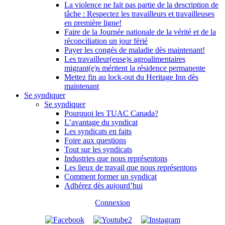
La violence ne fait pas partie de la description de
tâche : Respectez les travailleurs et travailleuses
en première ligne!
Faire de la Journée nationale de la vérité et de la
réconciliation un jour férié
Payer les congés de maladie dès maintenant!
Les travailleur(euse)s agroalimentaires
migrant(e)s méritent la résidence permanente
Mettez fin au lock-out du Heritage Inn dès
maintenant
Se syndiquer
Se syndiquer
Pourquoi les TUAC Canada?
L’avantage du syndicat
Les syndicats en faits
Foire aux questions
Tout sur les syndicats
Industries que nous représentons
Les lieux de travail que nous représentons
Comment former un syndicat
Adhérez dès aujourd’hui
Connexion