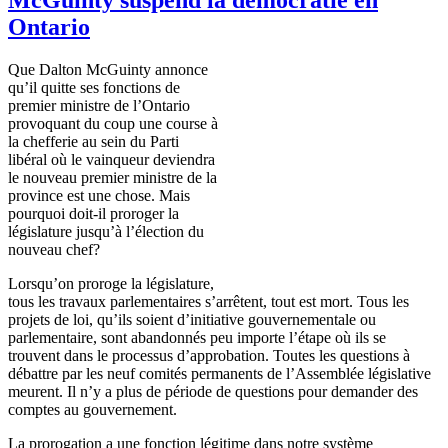
Ontario
Que
Dalton
McGuinty
annonce
qu’il
quitte
ses
fonctions
de
premier
ministre
de
l’Ontario
provoquant
du coup
une
course
à
la
chefferie
au
sein
du
Parti
libéral
où
le
vainqueur
deviendra
le nouveau premier
ministre
de la
province
est
une
chose.
Mais
pourquoi
doit-il
proroger
la
législature
jusqu’à
l’élection
du
nouveau chef?
Lorsqu’on
proroge
la
législature
,
tous
les
travaux
parlementaires
s’arrêtent
, tout
est
mort
.
Tous
les
projets
de
loi
,
qu’ils
soient
d’initiative
gouvernementale
ou
parlementaire
,
sont
abandonnés
peu
importe
l’étape
où
ils
se
trouvent
dans
le
processus
d’approbation
.
Toutes
les questions
à
débattre
par les
neuf
comités
permanents de
l’Assemblée
législative
meurent
. Il
n’y
a plus de
période
de questions pour demander des
comptes
au
gouvernement
.
La prorogation a
une
fonction
légitime
dans
notre
système