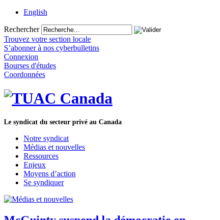
English
Rechercher
Trouvez votre section locale
S’abonner à nos cyberbulletins
Connexion
Bourses d'études
Coordonnées
Le syndicat du secteur privé au Canada
Notre syndicat
Médias et nouvelles
Ressources
Enjeux
Moyens d’action
Se syndiquer
McGuinty suspend la démocratie en