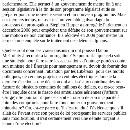
parlementaire
. Elle
permet
à
un
gouvernement
de
mettre
fin
à
une
session
législative
à
la fin de son
programme
législatif
et de se
préparer
pour
une
nouvelle session et un nouveau
programme
.
Mais
ces
derniers
temps, on
assiste
à
un
véritable
galvaudage
du
processus
de prorogation. Stephen Harper a
prorogé
le
Parlement
en
décembre
2008 pour
empêcher
une
défaite
de son
gouvernement
sur
une
motion de non
confiance
. Il a
récidivé
en 2009 pour
mettre
un
terme
à
une
enquête
sur
le
traitement
des
détenus
afghans.
Quelles sont donc les vraies raisons qui ont poussé Dalton
McGuinty à recourir à la prorogation? Se pourrait-il que cela soit
une stratégie pour faire taire les accusations d’outrage portées contre
son ministre de l’Énergie pour manquement au devoir de fournir des
documents concernant l’abandon par les Libéraux, pour des motifs
politiques, de certains projets de centrales électriques lors de la
dernière élection – une décision qui a laissé aux contribuables une
facture de plusieurs centaines de millions de dollars, ou est-ce peut-
être l’enquête dans le fiasco des ambulances aériennes (l’affaire
Ornge)? Se pourrait-il que cela soit en raison de son incapacité à
faire des compromis pour faire fonctionner un gouvernement
minoritaire? Ou, est-ce parce qu’il s’est rendu à l’évidence que s’il
allait de l’avant avec son projet de loi protégeant les services publics
sans modification, il irait certainement vers une défaite forçant la
tenue d’une élection?