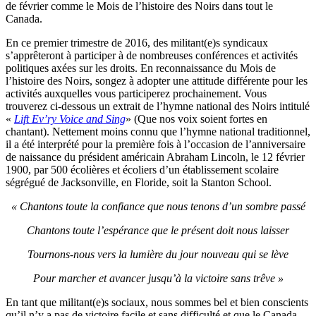
de février comme le Mois de l’histoire des Noirs dans tout le
Canada.
En ce premier trimestre de 2016, des militant(e)s syndicaux
s’apprêteront à participer à de nombreuses conférences et activités
politiques axées sur les droits. En reconnaissance du Mois de
l’histoire des Noirs, songez à adopter une attitude différente pour les
activités auxquelles vous participerez prochainement. Vous
trouverez ci-dessous un extrait de l’hymne national des Noirs intitulé
«
Lift Ev’ry Voice and Sing
» (Que nos voix soient fortes en
chantant). Nettement moins connu que l’hymne national traditionnel,
il a été interprété pour la première fois à l’occasion de l’anniversaire
de naissance du président américain Abraham Lincoln, le 12 février
1900, par 500 écolières et écoliers d’un établissement scolaire
ségrégué de Jacksonville, en Floride, soit la Stanton School.
« Chantons toute la confiance que nous tenons d’un sombre passé
Chantons toute l’espérance que le présent doit nous laisser
Tournons-nous vers la lumière du jour nouveau qui se lève
Pour marcher et avancer jusqu’à la victoire sans trêve »
En tant que militant(e)s sociaux, nous sommes bel et bien conscients
qu’il n’y a pas de victoire facile et sans difficulté et que le Canada