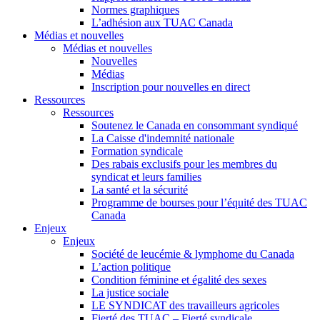
Normes graphiques
L’adhésion aux TUAC Canada
Médias et nouvelles
Médias et nouvelles
Nouvelles
Médias
Inscription pour nouvelles en direct
Ressources
Ressources
Soutenez le Canada en consommant syndiqué
La Caisse d'indemnité nationale
Formation syndicale
Des rabais exclusifs pour les membres du
syndicat et leurs families
La santé et la sécurité
Programme de bourses pour l’équité des TUAC
Canada
Enjeux
Enjeux
Société de leucémie & lymphome du Canada
L’action politique
Condition féminine et égalité des sexes
La justice sociale
LE SYNDICAT des travailleurs agricoles
Fierté des TUAC – Fierté syndicale