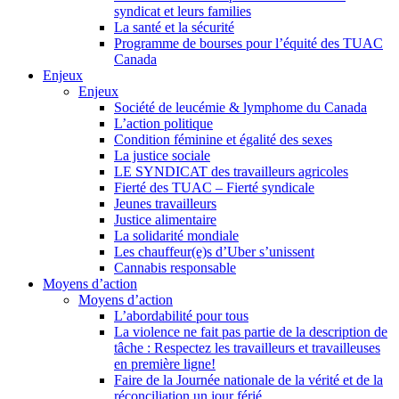
syndicat et leurs families
La santé et la sécurité
Programme de bourses pour l’équité des TUAC
Canada
Enjeux
Enjeux
Société de leucémie & lymphome du Canada
L’action politique
Condition féminine et égalité des sexes
La justice sociale
LE SYNDICAT des travailleurs agricoles
Fierté des TUAC – Fierté syndicale
Jeunes travailleurs
Justice alimentaire
La solidarité mondiale
Les chauffeur(e)s d’Uber s’unissent
Cannabis responsable
Moyens d’action
Moyens d’action
L’abordabilité pour tous
La violence ne fait pas partie de la description de
tâche : Respectez les travailleurs et travailleuses
en première ligne!
Faire de la Journée nationale de la vérité et de la
réconciliation un jour férié