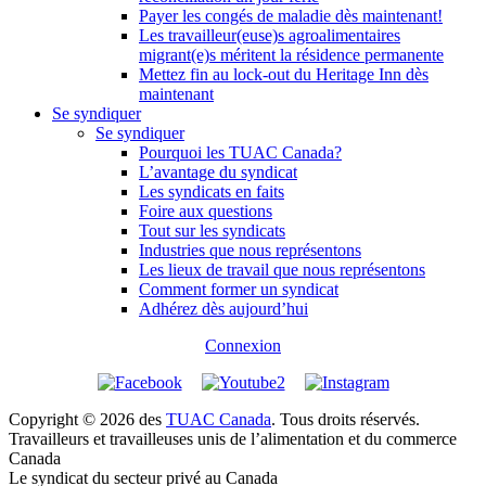
Payer les congés de maladie dès maintenant!
Les travailleur(euse)s agroalimentaires
migrant(e)s méritent la résidence permanente
Mettez fin au lock-out du Heritage Inn dès
maintenant
Se syndiquer
Se syndiquer
Pourquoi les TUAC Canada?
L’avantage du syndicat
Les syndicats en faits
Foire aux questions
Tout sur les syndicats
Industries que nous représentons
Les lieux de travail que nous représentons
Comment former un syndicat
Adhérez dès aujourd’hui
Connexion
Copyright © 2026 des
TUAC Canada
. Tous droits réservés.
Travailleurs et travailleuses unis de l’alimentation et du commerce
Canada
Le syndicat du secteur privé au Canada