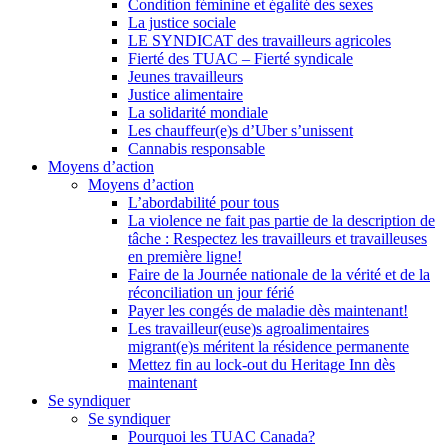
Condition féminine et égalité des sexes
La justice sociale
LE SYNDICAT des travailleurs agricoles
Fierté des TUAC – Fierté syndicale
Jeunes travailleurs
Justice alimentaire
La solidarité mondiale
Les chauffeur(e)s d’Uber s’unissent
Cannabis responsable
Moyens d’action
Moyens d’action
L’abordabilité pour tous
La violence ne fait pas partie de la description de
tâche : Respectez les travailleurs et travailleuses
en première ligne!
Faire de la Journée nationale de la vérité et de la
réconciliation un jour férié
Payer les congés de maladie dès maintenant!
Les travailleur(euse)s agroalimentaires
migrant(e)s méritent la résidence permanente
Mettez fin au lock-out du Heritage Inn dès
maintenant
Se syndiquer
Se syndiquer
Pourquoi les TUAC Canada?