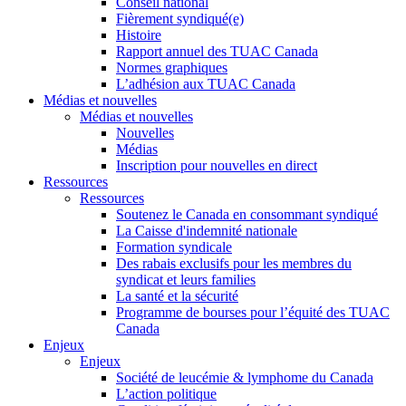
Conseil national
Fièrement syndiqué(e)
Histoire
Rapport annuel des TUAC Canada
Normes graphiques
L’adhésion aux TUAC Canada
Médias et nouvelles
Médias et nouvelles
Nouvelles
Médias
Inscription pour nouvelles en direct
Ressources
Ressources
Soutenez le Canada en consommant syndiqué
La Caisse d'indemnité nationale
Formation syndicale
Des rabais exclusifs pour les membres du
syndicat et leurs families
La santé et la sécurité
Programme de bourses pour l’équité des TUAC
Canada
Enjeux
Enjeux
Société de leucémie & lymphome du Canada
L’action politique