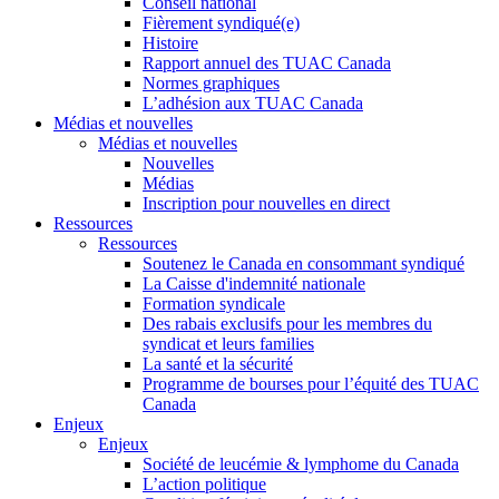
Conseil national
Fièrement syndiqué(e)
Histoire
Rapport annuel des TUAC Canada
Normes graphiques
L’adhésion aux TUAC Canada
Médias et nouvelles
Médias et nouvelles
Nouvelles
Médias
Inscription pour nouvelles en direct
Ressources
Ressources
Soutenez le Canada en consommant syndiqué
La Caisse d'indemnité nationale
Formation syndicale
Des rabais exclusifs pour les membres du
syndicat et leurs families
La santé et la sécurité
Programme de bourses pour l’équité des TUAC
Canada
Enjeux
Enjeux
Société de leucémie & lymphome du Canada
L’action politique