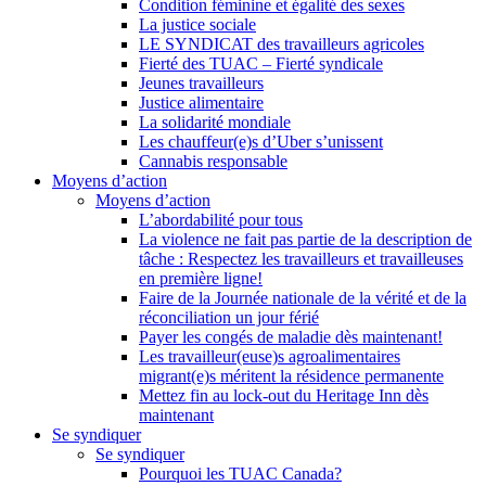
Condition féminine et égalité des sexes
La justice sociale
LE SYNDICAT des travailleurs agricoles
Fierté des TUAC – Fierté syndicale
Jeunes travailleurs
Justice alimentaire
La solidarité mondiale
Les chauffeur(e)s d’Uber s’unissent
Cannabis responsable
Moyens d’action
Moyens d’action
L’abordabilité pour tous
La violence ne fait pas partie de la description de
tâche : Respectez les travailleurs et travailleuses
en première ligne!
Faire de la Journée nationale de la vérité et de la
réconciliation un jour férié
Payer les congés de maladie dès maintenant!
Les travailleur(euse)s agroalimentaires
migrant(e)s méritent la résidence permanente
Mettez fin au lock-out du Heritage Inn dès
maintenant
Se syndiquer
Se syndiquer
Pourquoi les TUAC Canada?