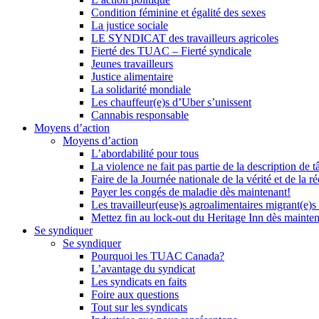
Condition féminine et égalité des sexes
La justice sociale
LE SYNDICAT des travailleurs agricoles
Fierté des TUAC – Fierté syndicale
Jeunes travailleurs
Justice alimentaire
La solidarité mondiale
Les chauffeur(e)s d’Uber s’unissent
Cannabis responsable
Moyens d’action
Moyens d’action
L’abordabilité pour tous
La violence ne fait pas partie de la description de t
Faire de la Journée nationale de la vérité et de la ré
Payer les congés de maladie dès maintenant!
Les travailleur(euse)s agroalimentaires migrant(e)s
Mettez fin au lock-out du Heritage Inn dès mainte
Se syndiquer
Se syndiquer
Pourquoi les TUAC Canada?
L’avantage du syndicat
Les syndicats en faits
Foire aux questions
Tout sur les syndicats