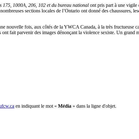
es 175, 1000A, 206, 102 et du bureau national
ont pris part à une vigil
ombreuses sections locales de l’Ontario ont donné des chaussures, le
e nouvelle fois, aux côtés de la YWCA Canada, à la très fructueuse 
s ont fait parvenir des images dénonçant la violence sexiste. Un grand m
fcw.ca
en indiquant le mot «
Média
» dans la ligne d'objet.