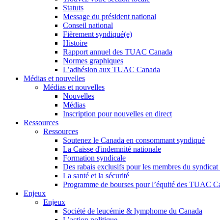
Statuts
Message du président national
Conseil national
Fièrement syndiqué(e)
Histoire
Rapport annuel des TUAC Canada
Normes graphiques
L’adhésion aux TUAC Canada
Médias et nouvelles
Médias et nouvelles
Nouvelles
Médias
Inscription pour nouvelles en direct
Ressources
Ressources
Soutenez le Canada en consommant syndiqué
La Caisse d'indemnité nationale
Formation syndicale
Des rabais exclusifs pour les membres du syndicat e
La santé et la sécurité
Programme de bourses pour l’équité des TUAC C
Enjeux
Enjeux
Société de leucémie & lymphome du Canada
L’action politique