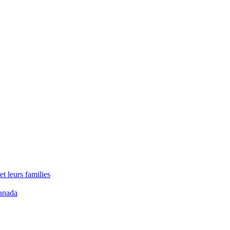
t leurs families
anada