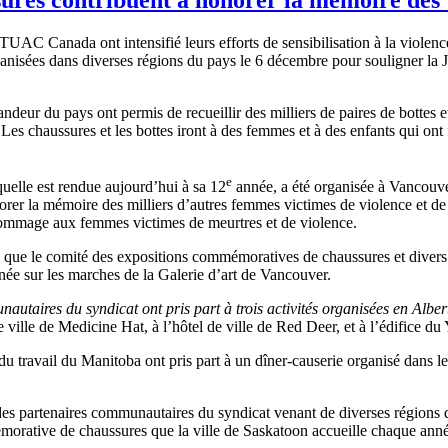
UAC Canada ont intensifié leurs efforts de sensibilisation à la violen
nisées dans diverses régions du pays le 6 décembre pour souligner la 
deur du pays ont permis de recueillir des milliers de paires de bottes 
s chaussures et les bottes iront à des femmes et à des enfants qui ont f
e
uelle est rendue aujourd’hui à sa 12
année, a été organisée à Vancouv
rer la mémoire des milliers d’autres femmes victimes de violence et de
nd hommage aux femmes victimes de meurtres et de violence.
i que le comité des expositions commémoratives de chaussures et divers
nnée sur les marches de la Galerie d’art de Vancouver.
taires du syndicat ont pris part à trois activités organisées en Alber
de ville de Medicine Hat, à l’hôtel de ville de Red Deer, et à l’édifice 
 du travail du Manitoba ont pris part à un dîner-causerie organisé dans l
des partenaires communautaires du syndicat venant de diverses régions 
morative de chaussures que la ville de Saskatoon accueille chaque ann