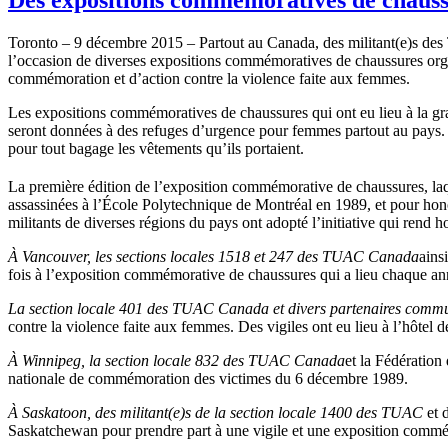
Toronto – 9 décembre 2015 – Partout au Canada, des militant(e)s des T
l’occasion de diverses expositions commémoratives de chaussures orga
commémoration et d’action contre la violence faite aux femmes.
Les expositions commémoratives de chaussures qui ont eu lieu à la gran
seront données à des refuges d’urgence pour femmes partout au pays. Le
pour tout bagage les vêtements qu’ils portaient.
La première édition de l’exposition commémorative de chaussures, laq
assassinées à l’École Polytechnique de Montréal en 1989, et pour hono
militants de diverses régions du pays ont adopté l’initiative qui re
À Vancouver, les sections locales 1518 et 247 des TUAC Canada
ains
fois à l’exposition commémorative de chaussures qui a lieu chaque a
La section locale 401 des TUAC Canada et divers partenaires communau
contre la violence faite aux femmes. Des vigiles ont eu lieu à l’hôtel 
À Winnipeg, la section locale 832 des TUAC Canada
et la Fédération
nationale de commémoration des victimes du 6 décembre 1989.
À Saskatoon, des militant(e)s de la section locale 1400 des TUAC
et 
Saskatchewan pour prendre part à une vigile et une exposition commé