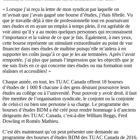
« Lorsque j’ai reçu la lettre de mon syndicat par laquelle on
m’avisait que j’avais gagné une bourse d’études, j’étais fébrile. Vu
que je travaille déjà à titre de professionnelle tout en poursuivant
mes études et en ayant un emploi à temps plein, il est agréable de
voir ainsi qu’il y a au moins quelques personnes qui reconnaissent
l’importance et la valeur de ce que je fais. Également, à mes yeux,
cette bourse représente un stimulant extraordinaire au point de vue
financier dans mes études de maîtrise puisqu’elle m’aidera à en
supporter les coûts jusqu’à ce que je les aie terminées. Après l’avoir
remportée, j’ai plus que jamais l’impression que les objectifs que je
me suis fixés en ce qui concerne mes études ou ma formation sont
réalistes et accessibles! »
Chaque année, en tout, les TUAC Canada offrent 18 bourses
d’études de 1 000 $ chacune à des gens désirant poursuivre leurs
études au collège ou à l’université. Pour pouvoir y avoir droit, il faut
être membre de l’organisation syndicale, le conjoint ou la conjointe
de celui-ci ou bien une personne à sa charge. Le programme des
bourses d’études BDM a été créé pour rendre hommage à d’anciens
dirigeants des TUAC Canada, c’est-à-dire William Beggs, Fred
Dowling et Roméo Mathieu.
C’est dès maintenant qu’on peut présenter une demande au
programme des bourses d’études BDM des TUAC Canada de 2016.