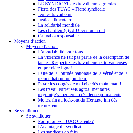
LE SYNDICAT des travailleurs agricoles
Fierté des TUAC – Fierté syndicale
Jeunes travailleurs
Justice alimentaire
La solidarité mondiale
Les chauffeur(e)s d’Uber s’unissent
Cannabis responsable
Moyens d’action
Moyens d’action
L’abordabilité pour tous
La violence ne fait pas partie de la description de
tâche : Respectez les travailleurs et travailleuses
en première ligne!
Faire de la Journée nationale de la vérité et de la
réconciliation un jour férié
Payer les congés de maladie dès maintenant!
Les travailleur(euse)s agroalimentaires
migrant(e)s méritent la résidence permanente
Mettez fin au lock-out du Heritage Inn dès
maintenant
Se syndiquer
Se syndiquer
Pourquoi les TUAC Canada?
L’avantage du syndicat
Les syndicats en faits