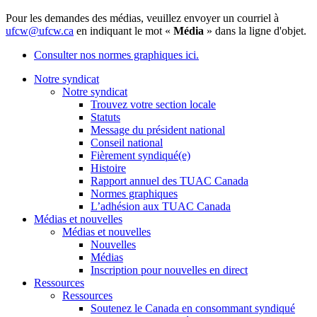
Pour les demandes des médias, veuillez envoyer un courriel à
ufcw@ufcw.ca
en indiquant le mot «
Média
» dans la ligne d'objet.
Consulter nos normes graphiques ici.
Notre syndicat
Notre syndicat
Trouvez votre section locale
Statuts
Message du président national
Conseil national
Fièrement syndiqué(e)
Histoire
Rapport annuel des TUAC Canada
Normes graphiques
L’adhésion aux TUAC Canada
Médias et nouvelles
Médias et nouvelles
Nouvelles
Médias
Inscription pour nouvelles en direct
Ressources
Ressources
Soutenez le Canada en consommant syndiqué