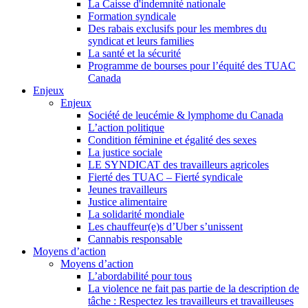
La Caisse d'indemnité nationale
Formation syndicale
Des rabais exclusifs pour les membres du
syndicat et leurs families
La santé et la sécurité
Programme de bourses pour l’équité des TUAC
Canada
Enjeux
Enjeux
Société de leucémie & lymphome du Canada
L’action politique
Condition féminine et égalité des sexes
La justice sociale
LE SYNDICAT des travailleurs agricoles
Fierté des TUAC – Fierté syndicale
Jeunes travailleurs
Justice alimentaire
La solidarité mondiale
Les chauffeur(e)s d’Uber s’unissent
Cannabis responsable
Moyens d’action
Moyens d’action
L’abordabilité pour tous
La violence ne fait pas partie de la description de
tâche : Respectez les travailleurs et travailleuses