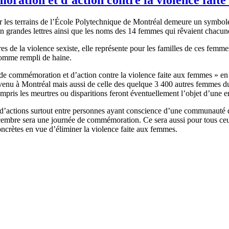
 les terrains de l’École Polytechnique de Montréal demeure un symbol
n grandes lettres ainsi que les noms des 14 femmes qui rêvaient chacune
s de la violence sexiste, elle représente pour les familles de ces femmes
 homme rempli de haine.
de commémoration et d’action contre la violence faite aux femmes » en
nu à Montréal mais aussi de celle des quelque 3 400 autres femmes du p
pris les meurtres ou disparitions feront éventuellement l’objet d’une
u d’actions surtout entre personnes ayant conscience d’une communauté d’
écembre sera une journée de commémoration. Ce sera aussi pour tous ceux 
crètes en vue d’éliminer la violence faite aux femmes.