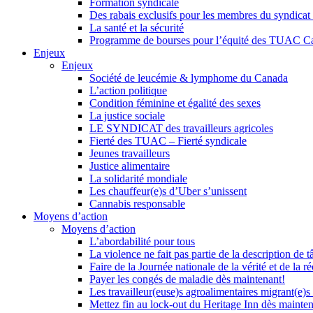
Formation syndicale
Des rabais exclusifs pour les membres du syndicat e
La santé et la sécurité
Programme de bourses pour l’équité des TUAC C
Enjeux
Enjeux
Société de leucémie & lymphome du Canada
L’action politique
Condition féminine et égalité des sexes
La justice sociale
LE SYNDICAT des travailleurs agricoles
Fierté des TUAC – Fierté syndicale
Jeunes travailleurs
Justice alimentaire
La solidarité mondiale
Les chauffeur(e)s d’Uber s’unissent
Cannabis responsable
Moyens d’action
Moyens d’action
L’abordabilité pour tous
La violence ne fait pas partie de la description de t
Faire de la Journée nationale de la vérité et de la ré
Payer les congés de maladie dès maintenant!
Les travailleur(euse)s agroalimentaires migrant(e)s
Mettez fin au lock-out du Heritage Inn dès mainte