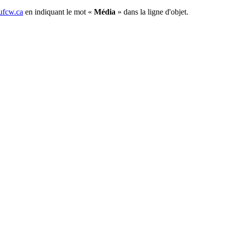
fcw.ca
en indiquant le mot «
Média
» dans la ligne d'objet.