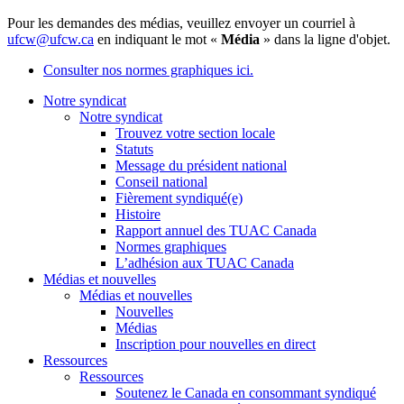
Pour les demandes des médias, veuillez envoyer un courriel à
ufcw@ufcw.ca
en indiquant le mot «
Média
» dans la ligne d'objet.
Consulter nos normes graphiques ici.
Notre syndicat
Notre syndicat
Trouvez votre section locale
Statuts
Message du président national
Conseil national
Fièrement syndiqué(e)
Histoire
Rapport annuel des TUAC Canada
Normes graphiques
L’adhésion aux TUAC Canada
Médias et nouvelles
Médias et nouvelles
Nouvelles
Médias
Inscription pour nouvelles en direct
Ressources
Ressources
Soutenez le Canada en consommant syndiqué