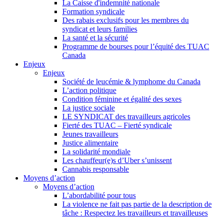
La Caisse d'indemnité nationale
Formation syndicale
Des rabais exclusifs pour les membres du
syndicat et leurs families
La santé et la sécurité
Programme de bourses pour l’équité des TUAC
Canada
Enjeux
Enjeux
Société de leucémie & lymphome du Canada
L’action politique
Condition féminine et égalité des sexes
La justice sociale
LE SYNDICAT des travailleurs agricoles
Fierté des TUAC – Fierté syndicale
Jeunes travailleurs
Justice alimentaire
La solidarité mondiale
Les chauffeur(e)s d’Uber s’unissent
Cannabis responsable
Moyens d’action
Moyens d’action
L’abordabilité pour tous
La violence ne fait pas partie de la description de
tâche : Respectez les travailleurs et travailleuses