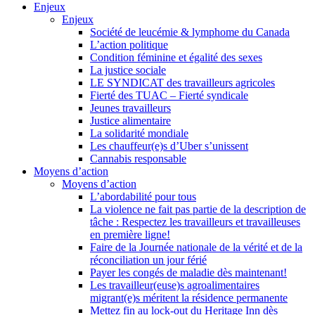
Enjeux
Enjeux
Société de leucémie & lymphome du Canada
L’action politique
Condition féminine et égalité des sexes
La justice sociale
LE SYNDICAT des travailleurs agricoles
Fierté des TUAC – Fierté syndicale
Jeunes travailleurs
Justice alimentaire
La solidarité mondiale
Les chauffeur(e)s d’Uber s’unissent
Cannabis responsable
Moyens d’action
Moyens d’action
L’abordabilité pour tous
La violence ne fait pas partie de la description de
tâche : Respectez les travailleurs et travailleuses
en première ligne!
Faire de la Journée nationale de la vérité et de la
réconciliation un jour férié
Payer les congés de maladie dès maintenant!
Les travailleur(euse)s agroalimentaires
migrant(e)s méritent la résidence permanente
Mettez fin au lock-out du Heritage Inn dès