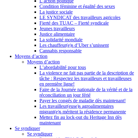
L’action politique
Condition féminine et égalité des sexes
La justice sociale
LE SYNDICAT des travailleurs agricoles
Fierté des TUAC – Fierté syndicale
Jeunes travailleurs
Justice alimentaire
La solidarité mondiale
Les chauffeur(e)s d’Uber s’unissent
Cannabis responsable
Moyens d’action
Moyens d’action
L’abordabilité pour tous
La violence ne fait pas partie de la description de
tâche : Respectez les travailleurs et travailleuses
en première ligne!
Faire de la Journée nationale de la vérité et de la
réconciliation un jour férié
Payer les congés de maladie dès maintenant!
Les travailleur(euse)s agroalimentaires
migrant(e)s méritent la résidence permanente
Mettez fin au lock-out du Heritage Inn dès
maintenant
Se syndiquer
Se syndiquer