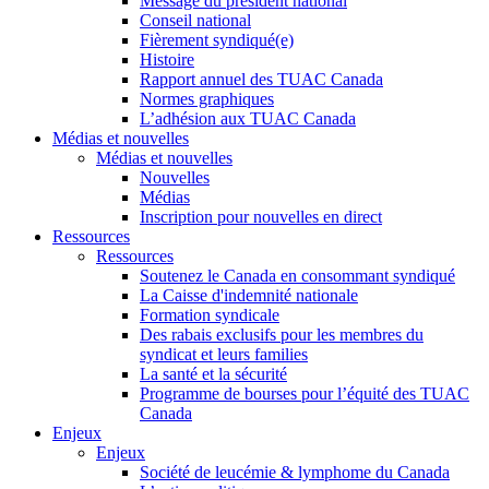
Message du président national
Conseil national
Fièrement syndiqué(e)
Histoire
Rapport annuel des TUAC Canada
Normes graphiques
L’adhésion aux TUAC Canada
Médias et nouvelles
Médias et nouvelles
Nouvelles
Médias
Inscription pour nouvelles en direct
Ressources
Ressources
Soutenez le Canada en consommant syndiqué
La Caisse d'indemnité nationale
Formation syndicale
Des rabais exclusifs pour les membres du
syndicat et leurs families
La santé et la sécurité
Programme de bourses pour l’équité des TUAC
Canada
Enjeux
Enjeux
Société de leucémie & lymphome du Canada