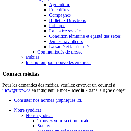
Agriculture
En chiffres
Campagnes
Bulletins Directions
Politique
La justice sociale
Condition féminine et égalité des sexes
Jeunes travailleurs
La santé et la sécurité
Communiqués de presse
Médias
Inscription pour nouvelles en direct
Contact médias
Pour les demandes des médias, veuillez envoyer un courriel à
ufcw@ufcw.ca
en indiquant le mot «
Média
» dans la ligne d'objet.
Consulter nos normes graphiques ici.
Notre syndicat
Notre syndicat
Trouvez votre section locale
Statuts