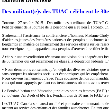
Des militant(e)s des TUAC célèbrent le 30e
Toronto – 27 octobre 2015 – Des militantes et militants des TUAC C
Petit déjeuner de la Journée de la personne qui a eu lieu à Toronto, 
S’adressant à l’assistance, la conférencière d’honneur, Madame Cindy 
d’aider les jeunes des Premières nations et des peuples autochtones à 
longtemps en matière de financement des services offerts sur les réser
nous enseignent qu’il appartient aux peuples d’œuvrer à rectifier le t
Axée sur une revendication réclamant une vision plus adaptée aux beso
de 88 femmes qui ont récemment été élues à la députation fédérale. L’ac
« Nous demeurons conscients qu’en dépit des diverses victoires que no
sans compter les obstacles sociaux et économiques qui les empêchent de
Nous croyons fermement qu’avec l’aide soutenue de nos commanditaires,
ceux qui nous appuyés pendant ces trente années où nous avons œuvr
Le Fonds d’action et d’éducation juridiques pour les femmes (FAEJ) a été
canadienne des droits et libertés.
Pendant plus de 30 ans, le FAEJ la r
Les TUAC Canada sont aussi un allié et partenaire communautaire de lo
mettant au service des enfants et des familles autochtones. En tant q