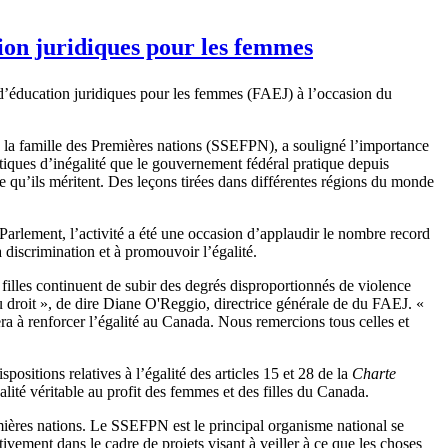
ion juridiques pour les femmes
d’éducation juridiques pour les femmes (FAEJ) à l’occasion du
 à la famille des Premières nations (SSEFPN), a souligné l’importance
itiques d’inégalité que le gouvernement fédéral pratique depuis
e qu’ils méritent. Des leçons tirées dans différentes régions du monde
arlement, l’activité a été une occasion d’applaudir le nombre record
 discrimination et à promouvoir l’égalité.
illes continuent de subir des degrés disproportionnés de violence
u droit », de dire Diane O'Reggio, directrice générale de du FAEJ. «
a à renforcer l’égalité au Canada. Nous remercions tous celles et
ositions relatives à l’égalité des articles 15 et 28 de la
Charte
lité véritable au profit des femmes et des filles du Canada.
mières nations. Le SSEFPN est le principal organisme national se
vement dans le cadre de projets visant à veiller à ce que les choses