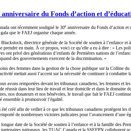
 anniversaire du Fonds d’action et d’éducat
e
anada ont récemment souligné le 30
anniversaire du Fonds d’action et 
un gala que le FAEJ organise chaque année.
Blackstock, directrice générale de la Société de soutien à l’enfance et
se prendre en main. À ce propos, voici ce qu’elle a eu à dire : « Les pol
ves ont privé des générations d’enfants de Premières nations de l’enfanc
ir quand des gouvernements exercent de la discrimination. »
ins des femmes dans la gestion de la chose publique sur la Colline du P
tivité mettait aussi l’accent sur la nécessité de continuer à combattre la
us avons remportées devant les tribunaux canadiens, les femmes et les f
 réussir dans leur lieu de travail et leur domicile et dans le domaine d
 nos donateurs et nos bénévoles, le travail que fait le FAEJ continuer
é ensemble à promouvoir l’égalité.
 créé afin de veiller à ce que les tribunaux canadiens protègent les disp
emporté de nombreuses victoires judicaires pour l’avancement d’une éga
ngue date de la Société de soutien à l’enfance et à la famille des Pre
ue partenaires nationaux, les TUAC Canada et la SSEFPN collaborent acti