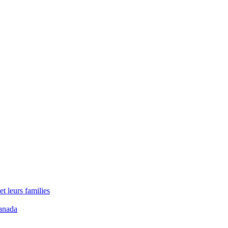
t leurs families
anada