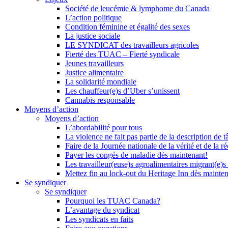
Société de leucémie & lymphome du Canada
L’action politique
Condition féminine et égalité des sexes
La justice sociale
LE SYNDICAT des travailleurs agricoles
Fierté des TUAC – Fierté syndicale
Jeunes travailleurs
Justice alimentaire
La solidarité mondiale
Les chauffeur(e)s d’Uber s’unissent
Cannabis responsable
Moyens d’action
Moyens d’action
L’abordabilité pour tous
La violence ne fait pas partie de la description de t
Faire de la Journée nationale de la vérité et de la ré
Payer les congés de maladie dès maintenant!
Les travailleur(euse)s agroalimentaires migrant(e)s
Mettez fin au lock-out du Heritage Inn dès mainte
Se syndiquer
Se syndiquer
Pourquoi les TUAC Canada?
L’avantage du syndicat
Les syndicats en faits