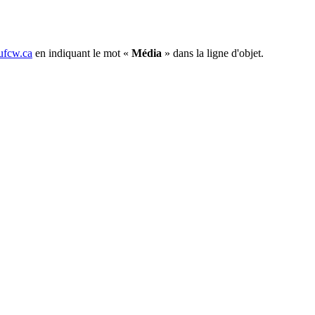
fcw.ca
en indiquant le mot «
Média
» dans la ligne d'objet.