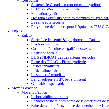
Ressources
Soutenez le Canada en consommant syndiqué
La Caisse d'indemnité nationale
Formation syndicale
Des rabais exclusifs pour les membres du syndicat e
La santé et la sécurité
Programme de bourses pour l’équité des TUAC C
Enjeux
Enjeux
Société de leucémie & lymphome du Canada
L’action politique
Condition féminine et égalité des sexes
La justice sociale
LE SYNDICAT des travailleurs agricoles
Fierté des TUAC – Fierté syndicale
Jeunes travailleurs
Justice alimentaire
La solidarité mondiale
Les chauffeur(e)s d’Uber s’unissent
Cannabis responsable
Moyens d’action
Moyens d’action
L’abordabilité pour tous
La violence ne fait pas partie de la description de t
Faire de la Journée nationale de la vérité et de la ré