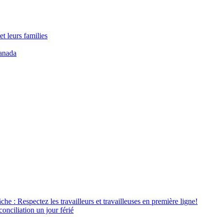
t leurs families
anada
âche : Respectez les travailleurs et travailleuses en première ligne!
conciliation un jour férié