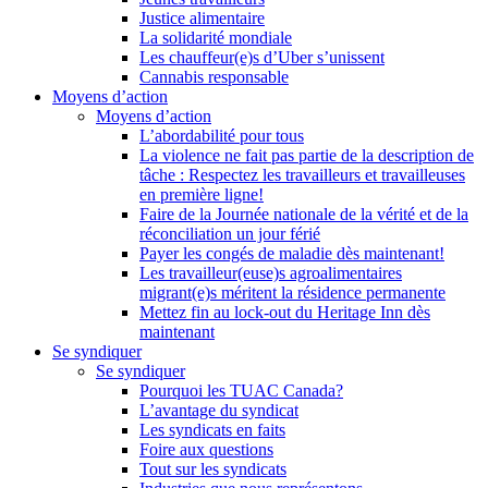
Justice alimentaire
La solidarité mondiale
Les chauffeur(e)s d’Uber s’unissent
Cannabis responsable
Moyens d’action
Moyens d’action
L’abordabilité pour tous
La violence ne fait pas partie de la description de
tâche : Respectez les travailleurs et travailleuses
en première ligne!
Faire de la Journée nationale de la vérité et de la
réconciliation un jour férié
Payer les congés de maladie dès maintenant!
Les travailleur(euse)s agroalimentaires
migrant(e)s méritent la résidence permanente
Mettez fin au lock-out du Heritage Inn dès
maintenant
Se syndiquer
Se syndiquer
Pourquoi les TUAC Canada?
L’avantage du syndicat
Les syndicats en faits
Foire aux questions
Tout sur les syndicats