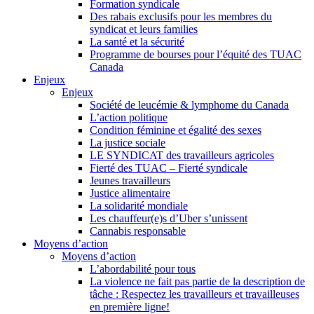
Formation syndicale
Des rabais exclusifs pour les membres du
syndicat et leurs families
La santé et la sécurité
Programme de bourses pour l’équité des TUAC
Canada
Enjeux
Enjeux
Société de leucémie & lymphome du Canada
L’action politique
Condition féminine et égalité des sexes
La justice sociale
LE SYNDICAT des travailleurs agricoles
Fierté des TUAC – Fierté syndicale
Jeunes travailleurs
Justice alimentaire
La solidarité mondiale
Les chauffeur(e)s d’Uber s’unissent
Cannabis responsable
Moyens d’action
Moyens d’action
L’abordabilité pour tous
La violence ne fait pas partie de la description de
tâche : Respectez les travailleurs et travailleuses
en première ligne!