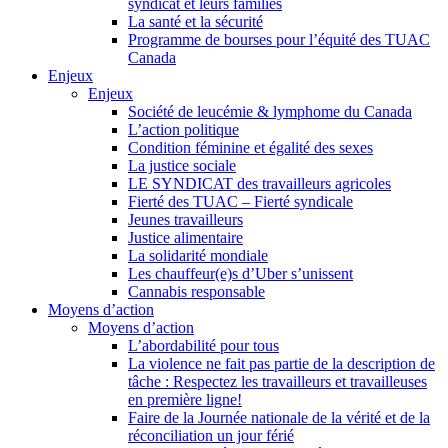
syndicat et leurs families
La santé et la sécurité
Programme de bourses pour l’équité des TUAC
Canada
Enjeux
Enjeux
Société de leucémie & lymphome du Canada
L’action politique
Condition féminine et égalité des sexes
La justice sociale
LE SYNDICAT des travailleurs agricoles
Fierté des TUAC – Fierté syndicale
Jeunes travailleurs
Justice alimentaire
La solidarité mondiale
Les chauffeur(e)s d’Uber s’unissent
Cannabis responsable
Moyens d’action
Moyens d’action
L’abordabilité pour tous
La violence ne fait pas partie de la description de
tâche : Respectez les travailleurs et travailleuses
en première ligne!
Faire de la Journée nationale de la vérité et de la
réconciliation un jour férié