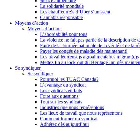
Justice alimentaire
La solidarité mondiale
Les chauffeur(e)s d’Uber s’unissent
Cannabis responsable
Moyens d’action
Moyens d’action
L’abordabilité pour tous
La violence ne fait pas partie de la description de t
Faire de la Journée nationale de la vérité et de la ré
Payer les congés de maladie dès maintenant!
Les travailleur(euse)s agroalimentaires migrant(e)s
Mettez fin au lock-out du Heritage Inn dès mainte
Se syndiquer
Se syndiquer
Pourquoi les TUAC Canada?
L’avantage du syndicat
Les syndicats en faits
Foire aux questions
Tout sur les syndicats
Industries que nous représentons
Les lieux de travail que nous représentons
Comment former un syndicat
Adhérez dès aujourd’hui