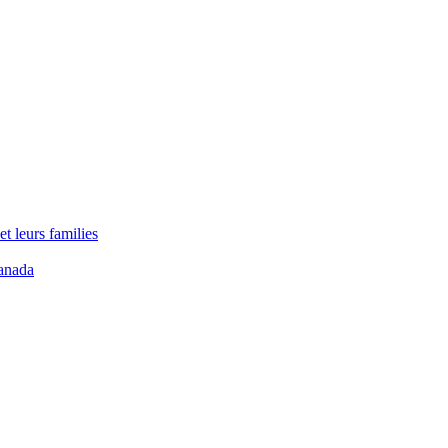
t leurs families
anada