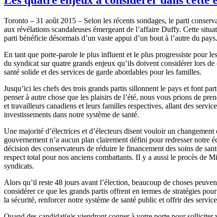
Toronto – 31 août 2015 – Selon les récents sondages, le parti conserva
aux révélations scandaleuses émergeant de l’affaire Duffy. Cette situ
parti bénéficie désormais d’un vaste appui d’un bout à l’autre du pays
En tant que porte-parole le plus influent et le plus progressiste pour l
du syndicat sur quatre grands enjeux qu’ils doivent considérer lors de c
santé solide et des services de garde abordables pour les familles.
Jusqu’ici les chefs des trois grands partis sillonnent le pays et fon
penser à autre chose que les plaisirs de l’été, nous vous prions de pre
et travailleurs canadiens et leurs familles respectives, allant des ser
investissements dans notre système de santé.
Une majorité d’électrices et d’électeurs disent vouloir un changement 
gouvernement n’a aucun plan clairement défini pour redresser notre 
décision des conservateurs de réduire le financement des soins de san
respect total pour nos anciens combattants. II y a aussi le procès de Mi
syndicats.
Alors qu’il reste 48 jours avant l’élection, beaucoup de choses peu
considérer ce que les grands partis offrent en termes de stratégies pour 
la sécurité, renforcer notre système de santé public et offrir des servi
Quand des candidat(e)s viendront cogner à votre porte pour solliciter 