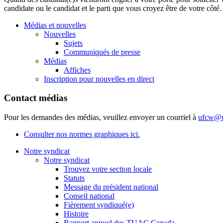
candidate ou le candidat et le parti que vous croyez être de votre c
Médias et nouvelles
Nouvelles
Sujets
Communiqués de presse
Médias
Affiches
Inscription pour nouvelles en direct
Contact médias
Pour les demandes des médias, veuillez envoyer un courriel à
ufcw@u
Consulter nos normes graphiques ici.
Notre syndicat
Notre syndicat
Trouvez votre section locale
Statuts
Message du président national
Conseil national
Fièrement syndiqué(e)
Histoire
Rapport annuel des TUAC Canada