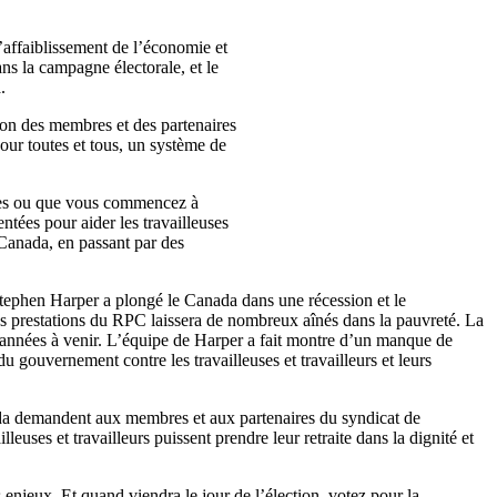
l’affaiblissement de l’économie et
ns la campagne électorale, et le
.
ntion des membres et des partenaires
pour toutes et tous, un système de
ances ou que vous commencez à
ntées pour aider les travailleuses
 Canada, en passant par des
 Stephen Harper a plongé le Canada dans une récession et le
 prestations du RPC laissera de nombreux aînés dans la pauvreté. La
s années à venir. L’équipe de Harper a fait montre d’un manque de
u gouvernement contre les travailleuses et travailleurs et leurs
ada demandent aux membres et aux partenaires du syndicat de
leuses et travailleurs puissent prendre leur retraite dans la dignité et
enjeux. Et quand viendra le jour de l’élection, votez pour la