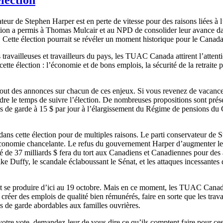
teur de Stephen Harper est en perte de vitesse pour des raisons liées à 
ation a permis à Thomas Mulcair et au NPD de consolider leur avance da
. Cette élection pourrait se révéler un moment historique pour le Canada
es travailleuses et travailleurs du pays, les TUAC Canada attirent l’atte
ette élection : l’économie et de bons emplois, la sécurité de la retraite 
t partout des annonces sur chacun de ces enjeux. Si vous revenez de vac
ndre le temps de suivre l’élection. De nombreuses propositions sont prése
vices de garde à 15 $ par jour à l’élargissement du Régime de pensions du
dans cette élection pour de multiples raisons. Le parti conservateur de
économie chancelante. Le refus du gouvernement Harper d’augmenter les
té de 37 milliards $ fera du tort aux Canadiens et Canadiennes pour de
ke Duffy, le scandale éclaboussant le Sénat, et les attaques incessantes d
vent se produire d’ici au 19 octobre. Mais en ce moment, les TUAC Can
créer des emplois de qualité bien rémunérés, faire en sorte que les travail
ces de garde abordables aux familles ouvrières.
votre vote, demandez-leur de vous dire ce qu’ils comptent faire pour ces 