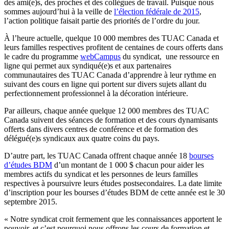
des ami(e)s, des proches et des collègues de travail. Puisque nous
sommes aujourd’hui à la veille de
l’élection fédérale de 2015
,
l’action politique faisait partie des priorités de l’ordre du jour.
À l’heure actuelle, quelque 10 000 membres des TUAC Canada et
leurs familles respectives profitent de centaines de cours offerts dans
le cadre du programme
webCampus
du syndicat, une ressource en
ligne qui permet aux syndiqué(e)s et aux partenaires
communautaires des TUAC Canada d’apprendre à leur rythme en
suivant des cours en ligne qui portent sur divers sujets allant du
perfectionnement professionnel à la décoration intérieure.
Par ailleurs, chaque année quelque 12 000 membres des TUAC
Canada suivent des séances de formation et des cours dynamisants
offerts dans divers centres de conférence et de formation des
délégué(e)s syndicaux aux quatre coins du pays.
D’autre part, les TUAC Canada offrent chaque année 18
bourses
d’études BDM
d’un montant de 1 000 $ chacun pour aider les
membres actifs du syndicat et les personnes de leurs familles
respectives à poursuivre leurs études postsecondaires. La date limite
d’inscription pour les bourses d’études BDM de cette année est le 30
septembre 2015.
« Notre syndicat croit fermement que les connaissances apportent le
pouvoir, et c’est pourquoi nous offrons les cours de formation et