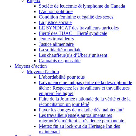
Enjeux
Société de leucémie & lymphome du Canada
L’action politique
Condition féminine et égalité des sexes
La justice sociale
LE SYNDICAT des travailleurs agricoles
Fierté des TUAC – Fierté syndicale
Jeunes travailleurs
Justice alimentaire
La solidarité mondiale
Les chauffeur(e)s d’Uber s’unissent
Cannabis responsable
Moyens d’action
Moyens d’action
L’abordabilité pour tous
La violence ne fait pas partie de la description de
tâche : Respectez les travailleurs et travailleuses
en première ligne!
Faire de la Journée nationale de la vérité et de la
réconciliation un jour férié
Payer les congés de maladie dès maintenant!
Les travailleur(euse)s agroalimentaires
migrant(e)s méritent la résidence permanente
Mettez fin au lock-out du Heritage Inn dès
maintenant