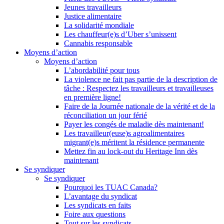
Jeunes travailleurs
Justice alimentaire
La solidarité mondiale
Les chauffeur(e)s d’Uber s’unissent
Cannabis responsable
Moyens d’action
Moyens d’action
L’abordabilité pour tous
La violence ne fait pas partie de la description de
tâche : Respectez les travailleurs et travailleuses
en première ligne!
Faire de la Journée nationale de la vérité et de la
réconciliation un jour férié
Payer les congés de maladie dès maintenant!
Les travailleur(euse)s agroalimentaires
migrant(e)s méritent la résidence permanente
Mettez fin au lock-out du Heritage Inn dès
maintenant
Se syndiquer
Se syndiquer
Pourquoi les TUAC Canada?
L’avantage du syndicat
Les syndicats en faits
Foire aux questions
Tout sur les syndicats