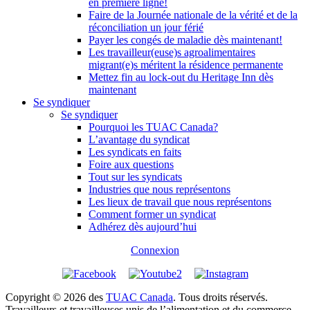
en première ligne!
Faire de la Journée nationale de la vérité et de la
réconciliation un jour férié
Payer les congés de maladie dès maintenant!
Les travailleur(euse)s agroalimentaires
migrant(e)s méritent la résidence permanente
Mettez fin au lock-out du Heritage Inn dès
maintenant
Se syndiquer
Se syndiquer
Pourquoi les TUAC Canada?
L’avantage du syndicat
Les syndicats en faits
Foire aux questions
Tout sur les syndicats
Industries que nous représentons
Les lieux de travail que nous représentons
Comment former un syndicat
Adhérez dès aujourd’hui
Connexion
Copyright © 2026 des
TUAC Canada
. Tous droits réservés.
Travailleurs et travailleuses unis de l’alimentation et du commerce