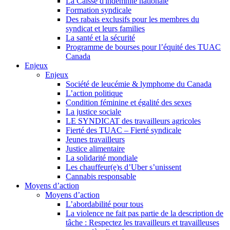
La Caisse d'indemnité nationale
Formation syndicale
Des rabais exclusifs pour les membres du
syndicat et leurs families
La santé et la sécurité
Programme de bourses pour l’équité des TUAC
Canada
Enjeux
Enjeux
Société de leucémie & lymphome du Canada
L’action politique
Condition féminine et égalité des sexes
La justice sociale
LE SYNDICAT des travailleurs agricoles
Fierté des TUAC – Fierté syndicale
Jeunes travailleurs
Justice alimentaire
La solidarité mondiale
Les chauffeur(e)s d’Uber s’unissent
Cannabis responsable
Moyens d’action
Moyens d’action
L’abordabilité pour tous
La violence ne fait pas partie de la description de
tâche : Respectez les travailleurs et travailleuses