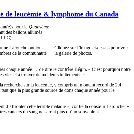
ciété de leucémie & lymphome du Canada
pant(e)s pour la
Quatrième
nant des ballons allumés
a (SLLC).
xanne Larouche ont tous
Cliquez sur l’image ci-dessus pour voir
 membres de la communauté
la galerie de photos.
vies chaque année », de dire le confrère Bégin. « C’est pourquoi notre
es vies et à trouver de meilleurs traitements. »
a recherche sur la leucémie, y compris un montant record de 2,4
n tant que la plus grande source de dons chaque année pour le
nt d’affronter cette terrible maladie », confie la consœur Larouche. «
utres cancers du sang ne seront plus qu’un souvenir. »