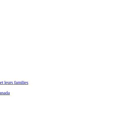
t leurs families
anada