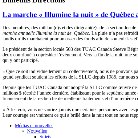
La marche « Illumine la nuit » de Québec 
Des membres, des militant(e)s et des dirigeant(e)s de la section loc
marche annuelle Illumine la nuit de Québec
. La pluie n’a pas refroid
tandis qu’ils marchaient pour amasser des fonds afin de soutenir le
Le président de la section locale 503 des TUAC Canada Steeve Bégin
deux contribué à coprésider l’événement. Vers la fin de la nuit, une 
qui y ont participé.
« Que ce soit individuellement ou collectivement, nous ne pouvons pas
grand syndicat soutient les efforts de la SLLC depuis 1985, car nous sa
Depuis que les TUAC Canada ont adopté la SLLC comme œuvre de bienfai
millions $ récolté l’année dernière, établissant pour la septième ann
financement de la recherche de meilleurs traitements et d’un remède c
« À les voir, vous ne sauriez jamais que certaines personnes avec lesq
Leur courage est vraiment ce qui a brillé dans la nuit tout en nous ra
Médias et nouvelles
Nouvelles
Sujets