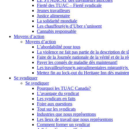
LE SYNDICAT des travailleurs agricoles
Fierté des TUAC – Fierté syndicale
Jeunes travailleurs
Justice alimentaire
La solidarité mondiale
Les chauffeur(e)s d’Uber s’unissent
Cannabis responsable
Moyens d’action
Moyens d’action
L’abordabilité pour tous
La violence ne fait pas partie de la description de t
Faire de la Journée nationale de la vérité et de la ré
Payer les congés de maladie dès maintenant!
Les travailleur(euse)s agroalimentaires migrant(e)s
Mettez fin au lock-out du Heritage Inn dès mainte
Se syndiquer
Se syndiquer
Pourquoi les TUAC Canada?
L’avantage du syndicat
Les syndicats en faits
Foire aux questions
Tout sur les syndicats
Industries que nous représentons
Les lieux de travail que nous représentons
Comment former un syndicat