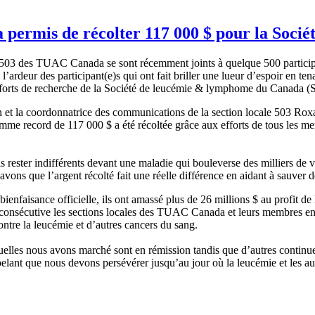
a permis de récolter 117 000 $ pour la So
ale 503 des TUAC Canada se sont récemment joints à quelque 500 partici
i l’ardeur des participant(e)s qui ont fait briller une lueur d’espoir en te
s efforts de recherche de la Société de leucémie & lymphome du Canad
 et la coordonnatrice des communications de la section locale 503 Ro
somme record de 117 000 $ a été récoltée grâce aux efforts de tous les
 rester indifférents devant une maladie qui bouleverse des milliers de 
vons que l’argent récolté fait une réelle différence en aidant à sauver d
sance officielle, ils ont amassé plus de 26 millions $ au profit de l
ée consécutive les sections locales des TUAC Canada et leurs membres e
ontre la leucémie et d’autres cancers du sang.
uelles nous avons marché sont en rémission tandis que d’autres continue
ppelant que nous devons persévérer jusqu’au jour où la leucémie et les a