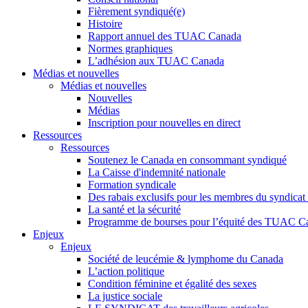
Fièrement syndiqué(e)
Histoire
Rapport annuel des TUAC Canada
Normes graphiques
L’adhésion aux TUAC Canada
Médias et nouvelles
Médias et nouvelles
Nouvelles
Médias
Inscription pour nouvelles en direct
Ressources
Ressources
Soutenez le Canada en consommant syndiqué
La Caisse d'indemnité nationale
Formation syndicale
Des rabais exclusifs pour les membres du syndicat e
La santé et la sécurité
Programme de bourses pour l’équité des TUAC C
Enjeux
Enjeux
Société de leucémie & lymphome du Canada
L’action politique
Condition féminine et égalité des sexes
La justice sociale