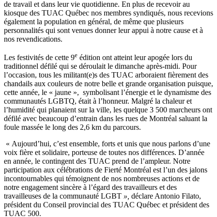
de travail et dans leur vie quotidienne. En plus de recevoir au
kiosque des TUAC Québec nos membres syndiqués, nous recevions
également la population en général, de même que plusieurs
personnalités qui sont venues donner leur appui à notre cause et à
nos revendications.
e
Les festivités de cette 9
édition ont atteint leur apogée lors du
traditionnel défilé qui se déroulait le dimanche après-midi. Pour
l’occasion, tous les militant(e)s des TUAC arboraient fièrement des
chandails aux couleurs de notre belle et grande organisation puisque,
cette année, le « jaune », symbolisant l’énergie et le dynamisme des
communautés LGBTQ, était à l’honneur. Malgré la chaleur et
l’humidité qui planaient sur la ville, les quelque 3 500 marcheurs ont
défilé avec beaucoup d’entrain dans les rues de Montréal saluant la
foule massée le long des 2,6 km du parcours.
« Aujourd’hui, c’est ensemble, forts et unis que nous parlons d’une
voix fière et solidaire, porteuse de toutes nos différences. D’année
en année, le contingent des TUAC prend de l’ampleur. Notre
participation aux célébrations de Fierté Montréal est l’un des jalons
incontournables qui témoignent de nos nombreuses actions et de
notre engagement sincère à l’égard des travailleurs et des
travailleuses de la communauté LGBT
»,
déclare Antonio Filato,
président du Conseil provincial des TUAC Québec et président des
TUAC 500.