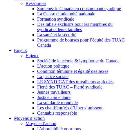
Ressources
Soutenez le Canada en consommant syndiqué
La Caisse d'indemnité nationale
Formation syndicale
Des rabais exclusifs pour les membres du
syndicat et leurs families
La santé et la sécurité
Programme de bourses pour l’équité des TUAC
Canada
Enjeux
Enjeux
Société de leucémie & lymphome du Canada
L’action politique
Condition féminine et égalité des sexes
La justice sociale
LE SYNDICAT des travailleurs agricoles
Fierté des TUAC – Fierté syndicale
Jeunes travailleurs
Justice alimentaire
La solidarité mondiale
Les chauffeur(e)s d’Uber s’unissent
Cannabis responsable
Moyens d’action
Moyens d’action
L’abordabilité pour tous