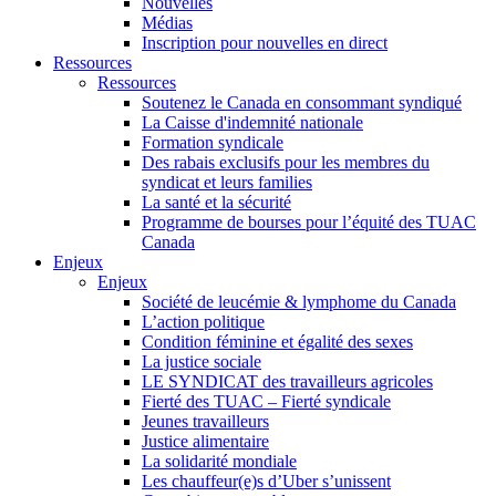
Nouvelles
Médias
Inscription pour nouvelles en direct
Ressources
Ressources
Soutenez le Canada en consommant syndiqué
La Caisse d'indemnité nationale
Formation syndicale
Des rabais exclusifs pour les membres du
syndicat et leurs families
La santé et la sécurité
Programme de bourses pour l’équité des TUAC
Canada
Enjeux
Enjeux
Société de leucémie & lymphome du Canada
L’action politique
Condition féminine et égalité des sexes
La justice sociale
LE SYNDICAT des travailleurs agricoles
Fierté des TUAC – Fierté syndicale
Jeunes travailleurs
Justice alimentaire
La solidarité mondiale
Les chauffeur(e)s d’Uber s’unissent