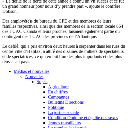
« Le défilé de la fierté de cette année a connu un vif succès et ce fut
un grand honneur pour nous d’y prendre part », ajoute le confrère
Dobson.
Des employé(e)s du bureau du CPE et des membres de leurs
familles respectives, ainsi que des membres de la section locale 864
des TUAC Canada et leurs proches, faisaient également partie du
contingent des TUAC des provinces de l’Atlantique.
Le défilé, qui a pris environ deux heures à serpenter dans les rues du
centre-ville d’Halifax, a attiré des dizaines de milliers de spectateurs
et de spectatrices, ce qui en fait l’un des plus importants et des plus
réussis au pays.
Médias et nouvelles
Nouvelles
Sujets
Agriculture
En chiffres
Campagnes
Bulletins Directions
Politique
La justice sociale
Condition féminine et égalité des sexes
Jeunes travailleurs
La santé et la sécurité