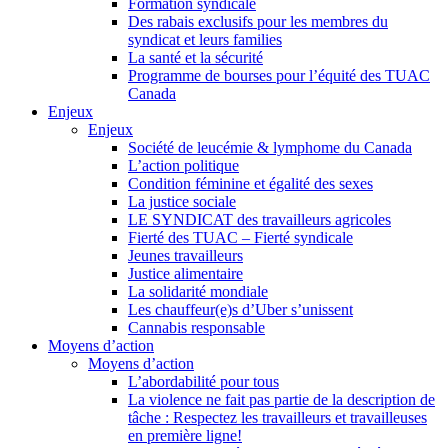
Formation syndicale
Des rabais exclusifs pour les membres du
syndicat et leurs families
La santé et la sécurité
Programme de bourses pour l’équité des TUAC
Canada
Enjeux
Enjeux
Société de leucémie & lymphome du Canada
L’action politique
Condition féminine et égalité des sexes
La justice sociale
LE SYNDICAT des travailleurs agricoles
Fierté des TUAC – Fierté syndicale
Jeunes travailleurs
Justice alimentaire
La solidarité mondiale
Les chauffeur(e)s d’Uber s’unissent
Cannabis responsable
Moyens d’action
Moyens d’action
L’abordabilité pour tous
La violence ne fait pas partie de la description de
tâche : Respectez les travailleurs et travailleuses
en première ligne!