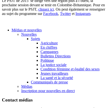
Le PSJT de 2015 se dirige vers une région plus à l’ouest, la
prochaine session devant se tenir en Colombie-Britannique. Pour en
savoir plus sur le PSJT,
cliquez ici
. On peut également se renseigner
au sujet du programme sur
Facebook
,
Twitter
et
Instagram
.
Médias et nouvelles
Nouvelles
Sujets
Agriculture
En chiffres
Campagnes
Bulletins Directions
Politique
La justice sociale
Condition féminine et égalité des sexes
Jeunes travailleurs
La santé et la sécurité
Communiqués de presse
Médias
Inscription pour nouvelles en direct
Contact médias