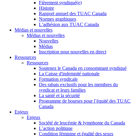
Fièrement syndiqué(e)
Histoire
Rapport annuel des TUAC Canada
Normes graphiques
L’adhésion aux TUAC Canada
Médias et nouvelles
Médias et nouvelles
Nouvelles
Médias
Inscription pour nouvelles en direct
Ressources
Ressources
Soutenez le Canada en consommant syndiqué
La Caisse d'indemnité nationale
Formation syndicale
Des rabais exclusifs pour les membres du
syndicat et leurs families
La santé et la sécurité
Programme de bourses pour l’équité des TUAC
Canada
Enjeux
Enjeux
Société de leucémie & lymphome du Canada
L’action politique
Condition féminine et égalité des sexes