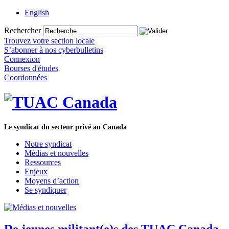
English
Rechercher
Trouvez votre section locale
S’abonner à nos cyberbulletins
Connexion
Bourses d'études
Coordonnées
Le syndicat du secteur privé au Canada
Notre syndicat
Médias et nouvelles
Ressources
Enjeux
Moyens d’action
Se syndiquer
De jeunes militant(e)s des TUAC Canada