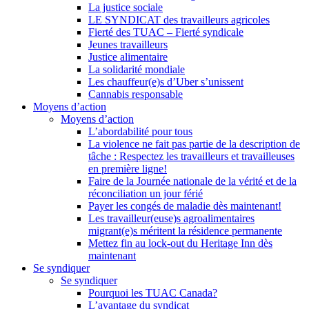
La justice sociale
LE SYNDICAT des travailleurs agricoles
Fierté des TUAC – Fierté syndicale
Jeunes travailleurs
Justice alimentaire
La solidarité mondiale
Les chauffeur(e)s d’Uber s’unissent
Cannabis responsable
Moyens d’action
Moyens d’action
L’abordabilité pour tous
La violence ne fait pas partie de la description de
tâche : Respectez les travailleurs et travailleuses
en première ligne!
Faire de la Journée nationale de la vérité et de la
réconciliation un jour férié
Payer les congés de maladie dès maintenant!
Les travailleur(euse)s agroalimentaires
migrant(e)s méritent la résidence permanente
Mettez fin au lock-out du Heritage Inn dès
maintenant
Se syndiquer
Se syndiquer
Pourquoi les TUAC Canada?
L’avantage du syndicat