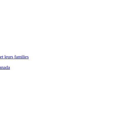
t leurs families
anada