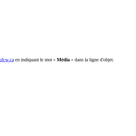
fcw.ca
en indiquant le mot «
Média
» dans la ligne d'objet.