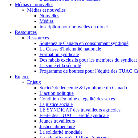
Médias et nouvelles
Médias et nouvelles
Nouvelles
Médias
Inscription pour nouvelles en direct
Ressources
Ressources
Soutenez le Canada en consommant syndiqué
La Caisse d'indemnité nationale
Formation syndicale
Des rabais exclusifs pour les membres du syndicat e
La santé et la sécurité
Programme de bourses pour l’équité des TUAC C
Enjeux
Enjeux
Société de leucémie & lymphome du Canada
L’action politique
Condition féminine et égalité des sexes
La justice sociale
LE SYNDICAT des travailleurs agricoles
Fierté des TUAC – Fierté syndicale
Jeunes travailleurs
Justice alimentaire
La solidarité mondiale
Les chauffeur(e)s d’Uber s’unissent