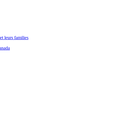
t leurs families
anada