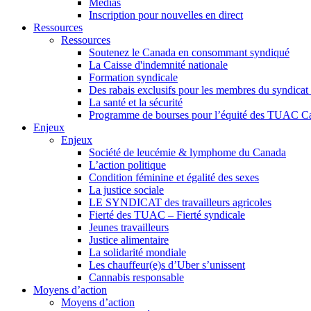
Médias
Inscription pour nouvelles en direct
Ressources
Ressources
Soutenez le Canada en consommant syndiqué
La Caisse d'indemnité nationale
Formation syndicale
Des rabais exclusifs pour les membres du syndicat e
La santé et la sécurité
Programme de bourses pour l’équité des TUAC C
Enjeux
Enjeux
Société de leucémie & lymphome du Canada
L’action politique
Condition féminine et égalité des sexes
La justice sociale
LE SYNDICAT des travailleurs agricoles
Fierté des TUAC – Fierté syndicale
Jeunes travailleurs
Justice alimentaire
La solidarité mondiale
Les chauffeur(e)s d’Uber s’unissent
Cannabis responsable
Moyens d’action
Moyens d’action