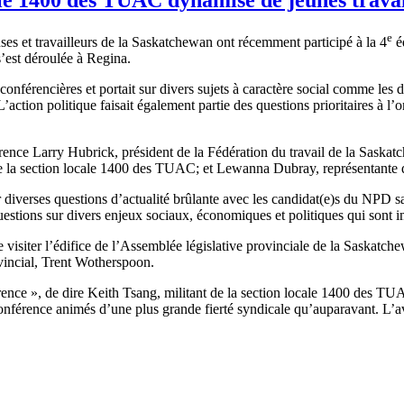
e
ses et travailleurs de la Saskatchewan ont récemment participé à la 4
éd
’est déroulée à Regina.
nférencières et portait sur divers sujets à caractère social comme les d
’action politique faisait également partie des questions prioritaires à l’o
férence Larry Hubrick, président de la Fédération du travail de la Sask
 de la section locale 1400 des TUAC; et Lewanna Dubray, représentante
sur diverses questions d’actualité brûlante avec les candidat(e)s du NPD
uestions sur divers enjeux sociaux, économiques et politiques qui sont 
de visiter l’édifice de l’Assemblée législative provinciale de la Saskatche
vincial, Trent Wotherspoon.
rence », de dire Keith Tsang, militant de la section locale 1400 des TUA
a conférence animés d’une plus grande fierté syndicale qu’auparavant. L’a