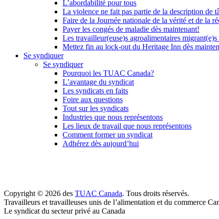
L’abordabilité pour tous
La violence ne fait pas partie de la description de t
Faire de la Journée nationale de la vérité et de la ré
Payer les congés de maladie dès maintenant!
Les travailleur(euse)s agroalimentaires migrant(e)s
Mettez fin au lock-out du Heritage Inn dès mainte
Se syndiquer
Se syndiquer
Pourquoi les TUAC Canada?
L’avantage du syndicat
Les syndicats en faits
Foire aux questions
Tout sur les syndicats
Industries que nous représentons
Les lieux de travail que nous représentons
Comment former un syndicat
Adhérez dès aujourd’hui
Copyright © 2026 des
TUAC Canada
. Tous droits réservés.
Travailleurs et travailleuses unis de l’alimentation et du commerce Ca
Le syndicat du secteur privé au Canada