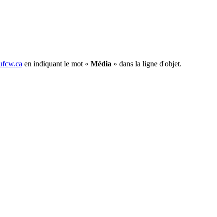
fcw.ca
en indiquant le mot «
Média
» dans la ligne d'objet.