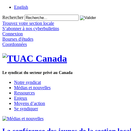
English
Rechercher
Trouvez votre section locale
S’abonner à nos cyberbulletins
Connexion
Bourses d'études
Coordonnées
Le syndicat du secteur privé au Canada
Notre syndicat
Médias et nouvelles
Ressources
Enjeux
Moyens d’action
Se syndiquer
La conférence des jeunes de la section loc