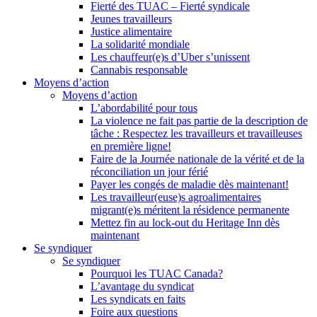
Fierté des TUAC – Fierté syndicale
Jeunes travailleurs
Justice alimentaire
La solidarité mondiale
Les chauffeur(e)s d’Uber s’unissent
Cannabis responsable
Moyens d’action
Moyens d’action
L’abordabilité pour tous
La violence ne fait pas partie de la description de
tâche : Respectez les travailleurs et travailleuses
en première ligne!
Faire de la Journée nationale de la vérité et de la
réconciliation un jour férié
Payer les congés de maladie dès maintenant!
Les travailleur(euse)s agroalimentaires
migrant(e)s méritent la résidence permanente
Mettez fin au lock-out du Heritage Inn dès
maintenant
Se syndiquer
Se syndiquer
Pourquoi les TUAC Canada?
L’avantage du syndicat
Les syndicats en faits
Foire aux questions