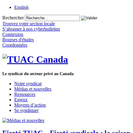
English
Rechercher
Trouvez votre section locale
S’abonner à nos cyberbulletins
Connexion
Bourses d'études
Coordonnées
Le syndicat du secteur privé au Canada
Notre syndicat
Médias et nouvelles
Ressources
Enjeux
Moyens d’action
Se syndiquer
Fierté TUAC – Fierté syndicale : la saison