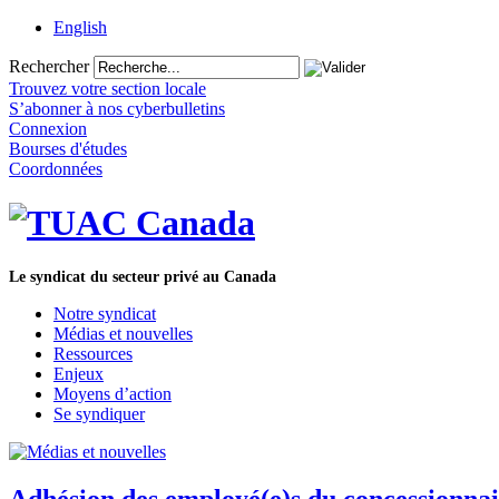
English
Rechercher
Trouvez votre section locale
S’abonner à nos cyberbulletins
Connexion
Bourses d'études
Coordonnées
Le syndicat du secteur privé au Canada
Notre syndicat
Médias et nouvelles
Ressources
Enjeux
Moyens d’action
Se syndiquer
Adhésion des employé(e)s du concessionnai