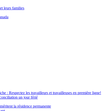
t leurs families
anada
âche : Respectez les travailleurs et travailleuses en première ligne!
conciliation un jour férié
 méritent la résidence permanente
nant