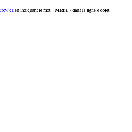
fcw.ca
en indiquant le mot «
Média
» dans la ligne d'objet.