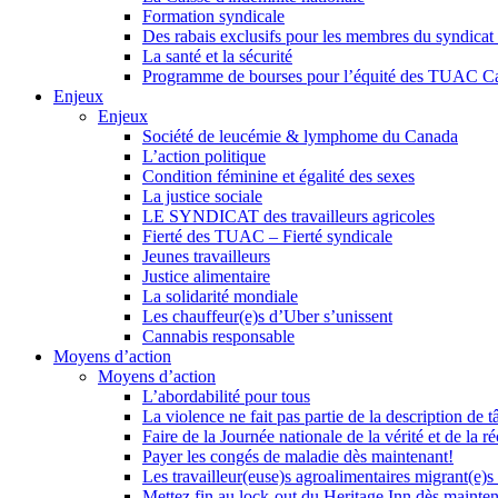
Formation syndicale
Des rabais exclusifs pour les membres du syndicat e
La santé et la sécurité
Programme de bourses pour l’équité des TUAC C
Enjeux
Enjeux
Société de leucémie & lymphome du Canada
L’action politique
Condition féminine et égalité des sexes
La justice sociale
LE SYNDICAT des travailleurs agricoles
Fierté des TUAC – Fierté syndicale
Jeunes travailleurs
Justice alimentaire
La solidarité mondiale
Les chauffeur(e)s d’Uber s’unissent
Cannabis responsable
Moyens d’action
Moyens d’action
L’abordabilité pour tous
La violence ne fait pas partie de la description de t
Faire de la Journée nationale de la vérité et de la ré
Payer les congés de maladie dès maintenant!
Les travailleur(euse)s agroalimentaires migrant(e)s
Mettez fin au lock-out du Heritage Inn dès mainte