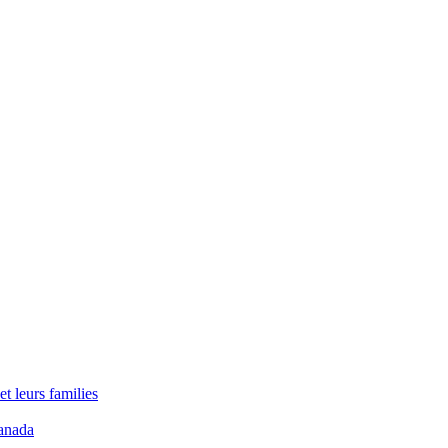
t leurs families
anada