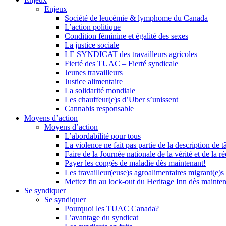
Enjeux
Société de leucémie & lymphome du Canada
L’action politique
Condition féminine et égalité des sexes
La justice sociale
LE SYNDICAT des travailleurs agricoles
Fierté des TUAC – Fierté syndicale
Jeunes travailleurs
Justice alimentaire
La solidarité mondiale
Les chauffeur(e)s d’Uber s’unissent
Cannabis responsable
Moyens d’action
Moyens d’action
L’abordabilité pour tous
La violence ne fait pas partie de la description de t
Faire de la Journée nationale de la vérité et de la ré
Payer les congés de maladie dès maintenant!
Les travailleur(euse)s agroalimentaires migrant(e)s
Mettez fin au lock-out du Heritage Inn dès mainte
Se syndiquer
Se syndiquer
Pourquoi les TUAC Canada?
L’avantage du syndicat