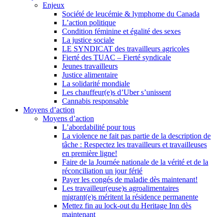
Enjeux
Société de leucémie & lymphome du Canada
L’action politique
Condition féminine et égalité des sexes
La justice sociale
LE SYNDICAT des travailleurs agricoles
Fierté des TUAC – Fierté syndicale
Jeunes travailleurs
Justice alimentaire
La solidarité mondiale
Les chauffeur(e)s d’Uber s’unissent
Cannabis responsable
Moyens d’action
Moyens d’action
L’abordabilité pour tous
La violence ne fait pas partie de la description de
tâche : Respectez les travailleurs et travailleuses
en première ligne!
Faire de la Journée nationale de la vérité et de la
réconciliation un jour férié
Payer les congés de maladie dès maintenant!
Les travailleur(euse)s agroalimentaires
migrant(e)s méritent la résidence permanente
Mettez fin au lock-out du Heritage Inn dès
maintenant