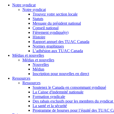
Notre syndicat
Notre syndicat
Trouvez votre section locale
Statuts
Message du président national
Conseil national
Fièrement syndiqué(e)
Histoire
Rapport annuel des TUAC Canada
Normes graphiques
L’adhésion aux TUAC Canada
Médias et nouvelles
Médias et nouvelles
Nouvelles
Médias
Inscription pour nouvelles en direct
Ressources
Ressources
Soutenez le Canada en consommant syndiqué
La Caisse d'indemnité nationale
Formation syndicale
Des rabais exclusifs pour les membres du syndicat e
La santé et la sécurité
Programme de bourses pour l’équité des TUAC C