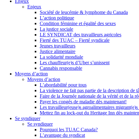
Enjeux
Enjeux
Société de leucémie & lymphome du Canada
L’action politique
Condition féminine et égalité des sexes
La justice sociale
LE SYNDICAT des travailleurs agricoles
Fierté des TUAC – Fierté syndicale
Jeunes travailleurs
Justice alimentaire
La solidarité mondiale
Les chauffeur(e)s d’Uber s’unissent
Cannabis responsable
Moyens d’action
Moyens d’action
L’abordabilité pour tous
La violence ne fait pas partie de la description de t
Faire de la Journée nationale de la vérité et de la ré
Payer les congés de maladie dès maintenant!
Les travailleur(euse)s agroalimentaires migrant(e)s
Mettez fin au lock-out du Heritage Inn dès mainte
Se syndiquer
Se syndiquer
Pourquoi les TUAC Canada?
L’avantage du syndicat