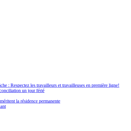
âche : Respectez les travailleurs et travailleuses en première ligne!
conciliation un jour férié
 méritent la résidence permanente
nant