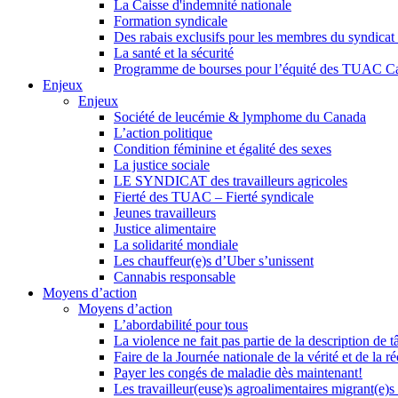
La Caisse d'indemnité nationale
Formation syndicale
Des rabais exclusifs pour les membres du syndicat e
La santé et la sécurité
Programme de bourses pour l’équité des TUAC C
Enjeux
Enjeux
Société de leucémie & lymphome du Canada
L’action politique
Condition féminine et égalité des sexes
La justice sociale
LE SYNDICAT des travailleurs agricoles
Fierté des TUAC – Fierté syndicale
Jeunes travailleurs
Justice alimentaire
La solidarité mondiale
Les chauffeur(e)s d’Uber s’unissent
Cannabis responsable
Moyens d’action
Moyens d’action
L’abordabilité pour tous
La violence ne fait pas partie de la description de t
Faire de la Journée nationale de la vérité et de la ré
Payer les congés de maladie dès maintenant!
Les travailleur(euse)s agroalimentaires migrant(e)s