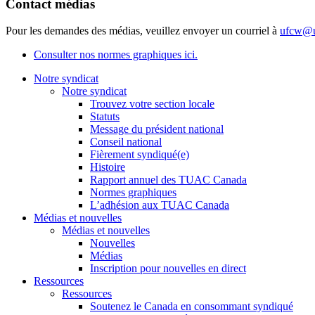
Contact médias
Pour les demandes des médias, veuillez envoyer un courriel à
ufcw@u
Consulter nos normes graphiques ici.
Notre syndicat
Notre syndicat
Trouvez votre section locale
Statuts
Message du président national
Conseil national
Fièrement syndiqué(e)
Histoire
Rapport annuel des TUAC Canada
Normes graphiques
L’adhésion aux TUAC Canada
Médias et nouvelles
Médias et nouvelles
Nouvelles
Médias
Inscription pour nouvelles en direct
Ressources
Ressources
Soutenez le Canada en consommant syndiqué