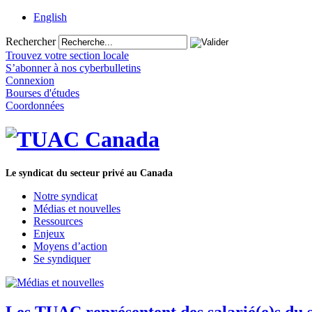
English
Rechercher
Trouvez votre section locale
S’abonner à nos cyberbulletins
Connexion
Bourses d'études
Coordonnées
Le syndicat du secteur privé au Canada
Notre syndicat
Médias et nouvelles
Ressources
Enjeux
Moyens d’action
Se syndiquer
Les TUAC représentent des salarié(e)s du 