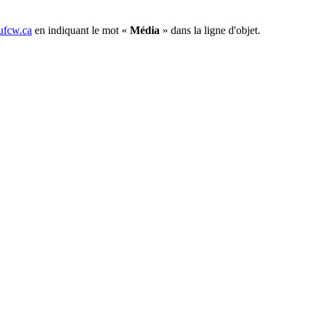
fcw.ca
en indiquant le mot «
Média
» dans la ligne d'objet.